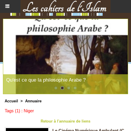
Qu'est ce que la philosophie Arabe ?
Accueil
>
Annuaire
Tags (1) : Niger
Retour à l'annuaire de liens
Le Cinéma Numérique Ambulant (C