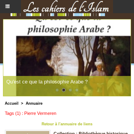
Qu'est ce que la philosophie Arabe ?
Accueil
>
Annuaire
Tags (1) : Pierre Vermeren
Retour à l'annuaire de liens
Collection : Bibliothèque historique