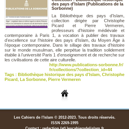
des pays d'Islam (Publications de la
Sorbonne)
La Bibliothèque des pays d'Islam,
collection dirigée par Christophe
Picard et Pierre Vermeren,
professeurs d'histoire médiévale et
contemporaine à Paris 1, a vocation à publier des travaux
d'excellence sur l'histoire des pays d'Islam, du Moyen Âge à
l'époque contemporaine. Dans le sillage des travaux d'histoire
sur le monde musulman, elle perpétue la tradition solidement
établie à l'université Paris 1 d'enseignement et de recherche sur
les civilisations de cette aire culturelle.
http://www.publications-sorbonne.fr/
fr/collections/?collection_id=44
Tags :
Bibliothèque historique des pays d'Islam
,
Christophe
Picard
,
La Sorbonne
,
Pierre Vermeren
Les Cahiers de l'Islam © 2012-2023. Tous droits réservés.
ISSN 2269-1995
Contact : redaction (at) lescahiersdelislam.fr