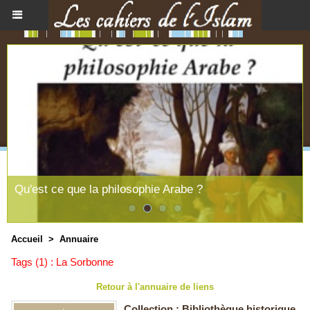
Qu'est ce que la philosophie Arabe ?
Accueil
>
Annuaire
Tags (1) : La Sorbonne
Retour à l'annuaire de liens
Collection : Bibliothèque historique