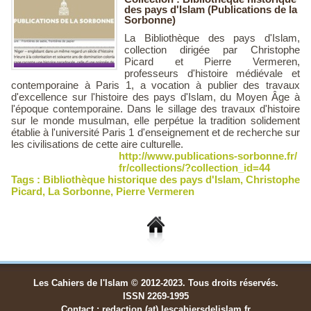
des pays d'Islam (Publications de la
Sorbonne)
La Bibliothèque des pays d'Islam,
collection dirigée par Christophe
Picard et Pierre Vermeren,
professeurs d'histoire médiévale et
contemporaine à Paris 1, a vocation à publier des travaux
d'excellence sur l'histoire des pays d'Islam, du Moyen Âge à
l'époque contemporaine. Dans le sillage des travaux d'histoire
sur le monde musulman, elle perpétue la tradition solidement
établie à l'université Paris 1 d'enseignement et de recherche sur
les civilisations de cette aire culturelle.
http://www.publications-sorbonne.fr/
fr/collections/?collection_id=44
Tags :
Bibliothèque historique des pays d'Islam
,
Christophe
Picard
,
La Sorbonne
,
Pierre Vermeren
Les Cahiers de l'Islam © 2012-2023. Tous droits réservés.
ISSN 2269-1995
Contact : redaction (at) lescahiersdelislam.fr