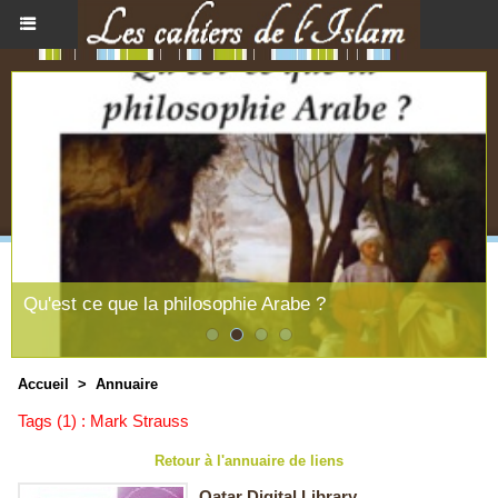
Qu'est ce que la philosophie Arabe ?
Accueil
>
Annuaire
Tags (1) : Mark Strauss
Retour à l'annuaire de liens
Qatar Digital Library