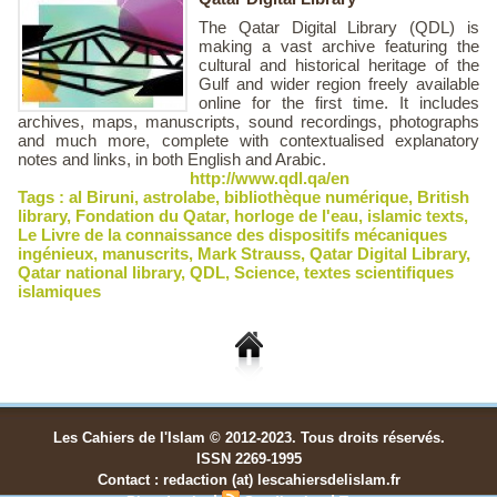
The Qatar Digital Library (QDL) is
making a vast archive featuring the
cultural and historical heritage of the
Gulf and wider region freely available
online for the first time. It includes
archives, maps, manuscripts, sound recordings, photographs
and much more, complete with contextualised explanatory
notes and links, in both English and Arabic.
http://www.qdl.qa/en
Tags :
al Biruni
,
astrolabe
,
bibliothèque numérique
,
British
library
,
Fondation du Qatar
,
horloge de l'eau
,
islamic texts
,
Le Livre de la connaissance des dispositifs mécaniques
ingénieux
,
manuscrits
,
Mark Strauss
,
Qatar Digital Library
,
Qatar national library
,
QDL
,
Science
,
textes scientifiques
islamiques
Les Cahiers de l'Islam © 2012-2023. Tous droits réservés.
ISSN 2269-1995
Contact : redaction (at) lescahiersdelislam.fr