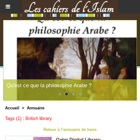
Qu'est ce que la philosophie Arabe ?
Accueil
>
Annuaire
Tags (1) : British library
Retour à l'annuaire de liens
Qatar Digital Library