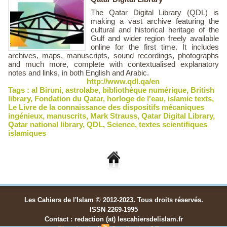
The Qatar Digital Library (QDL) is
making a vast archive featuring the
cultural and historical heritage of the
Gulf and wider region freely available
online for the first time. It includes
archives, maps, manuscripts, sound recordings, photographs
and much more, complete with contextualised explanatory
notes and links, in both English and Arabic.
http://www.qdl.qa/en
Tags :
al Biruni
,
astrolabe
,
bibliothèque numérique
,
British
library
,
Fondation du Qatar
,
horloge de l'eau
,
islamic texts
,
Le Livre de la connaissance des dispositifs mécaniques
ingénieux
,
manuscrits
,
Mark Strauss
,
Qatar Digital Library
,
Qatar national library
,
QDL
,
Science
,
textes scientifiques
islamiques
Les Cahiers de l'Islam © 2012-2023. Tous droits réservés.
ISSN 2269-1995
Contact : redaction (at) lescahiersdelislam.fr