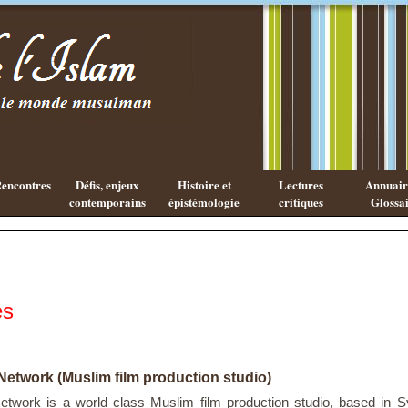
Existe-t-il
Les cahiers
une
de l'Islam
philosophie
Islamique ?
encontres
Défis, enjeux
Histoire et
Lectures
Annuaire
contemporains
épistémologie
critiques
Glossai
es
etwork (Muslim film production studio)
twork is a world class Muslim film production studio, based in Syd