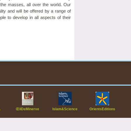
h the masses, all over the world. Our
ty and will be offered by a range of
ple to develop in all aspects of their
A
ŒilDeMinerve
Islam&Science
OrientsEditions