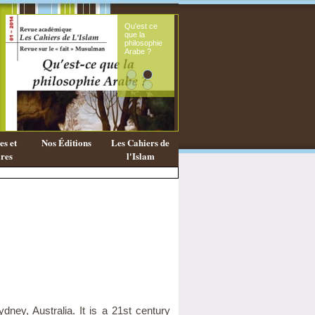
Qu'est ce
Le sou
que la
fémini
philosophie
mess
Arabe ?
coran
s et
Nos Éditions
Les Cahiers de
res
l'Islam
ney, Australia. It is a 21st century