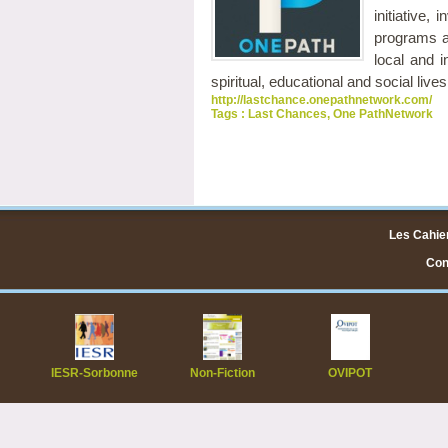
initiative,
programs a
local and i
spiritual, educational and social lives
http://lastchance.onepathnetwork.com/
Tags :
Last Chances
,
One PathNetwork
Les Cahier
Cont
IESR-Sorbonne
Non-Fiction
OVIPOT