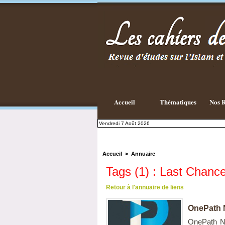
Accueil
Thématiques
Nos R
Vendredi 7 Août 2026
Accueil
>
Annuaire
Tags (1) : Last Chanc
Retour à l'annuaire de liens
OnePath N
OnePath Ne