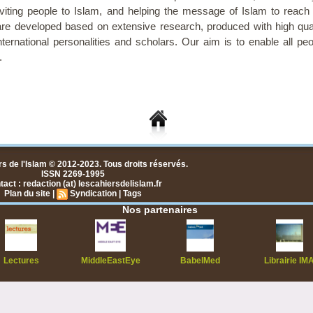
 inviting people to Islam, and helping the message of Islam to reac
re developed based on extensive research, produced with high quali
nternational personalities and scholars. Our aim is to enable all peo
.
s de l'Islam © 2012-2023. Tous droits réservés.
ISSN 2269-1995
act : redaction (at) lescahiersdelislam.fr
Plan du site
|
Syndication
|
Tags
Nos partenaires
Lectures
MiddleEastEye
BabelMed
Librairie IM