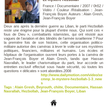
France / Documentaire / 2007 / 0h52 /
Vidéo / Couleur /Réalisation : Jean-
François Boyer. Auteurs : Alain Gresh,
Jean-François Boyer
Deux ans après la dernière guerre au Liban, le parti Hezbollah
reste une énigme pour la plupart d'entre nous. Qui sont ces «
fous de Dieu », combattants islamistes, qui ont résisté aux
vagues de l'aviation et des blindés de l'armée israélienne ? Pour
la première fois de son histoire, cette organisation politico-
militaire autorise des caméras à lever le voile sur ses mystères
politiques, financiers, militaires et humains. Les écoles et
hôpitaux de l'organisation ouvrent leurs portes à la caméra de
Jean-François Boyer et Alain Gresh, tandis que Hassan
Nasrallah, le leader charismatique du parti, leur accorde un
entretien exclusif effectué sous haute sécurité, où toutes les
questions « délicates » sont abordées.2008
http://www.dailymotion.com/video/xe
cmnp_le-mystere-hezbollah-1-3_new
s
Tags :
Alain Gresh
,
Beyrouth
,
chiite
,
Documentaire
,
Hassan
Nasrallah
,
Hezbollah
,
Jean-François Boyer
,
Liban