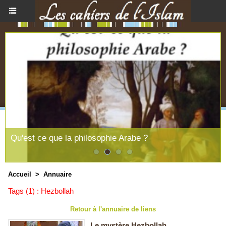
Qu'est ce que la philosophie Arabe ?
Accueil
>
Annuaire
Tags (1) : Hezbollah
Retour à l'annuaire de liens
Le mystère Hezbollah