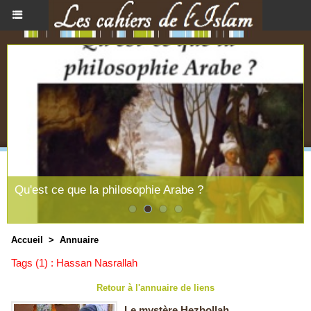
Qu'est ce que la philosophie Arabe ?
Accueil
>
Annuaire
Tags (1) : Hassan Nasrallah
Retour à l'annuaire de liens
Le mystère Hezbollah