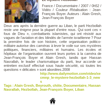
France / Documentaire / 2007 / 0h52 /
Vidéo / Couleur /Réalisation : Jean-
François Boyer. Auteurs : Alain Gresh,
Jean-François Boyer
Deux ans après la dernière guerre au Liban, le parti Hezbollah
reste une énigme pour la plupart d'entre nous. Qui sont ces «
fous de Dieu », combattants islamistes, qui ont résisté aux
vagues de l'aviation et des blindés de l'armée israélienne ? Pour
la première fois de son histoire, cette organisation politico-
militaire autorise des caméras à lever le voile sur ses mystères
politiques, financiers, militaires et humains. Les écoles et
hôpitaux de l'organisation ouvrent leurs portes à la caméra de
Jean-François Boyer et Alain Gresh, tandis que Hassan
Nasrallah, le leader charismatique du parti, leur accorde un
entretien exclusif effectué sous haute sécurité, où toutes les
questions « délicates » sont abordées.2008
http://www.dailymotion.com/video/xe
cmnp_le-mystere-hezbollah-1-3_new
s
Tags :
Alain Gresh
,
Beyrouth
,
chiite
,
Documentaire
,
Hassan
Nasrallah
,
Hezbollah
,
Jean-François Boyer
,
Liban