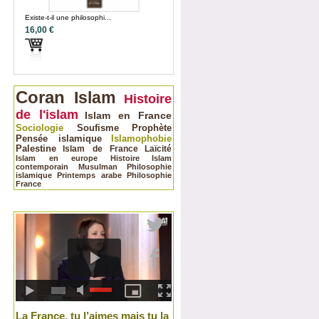
Existe-t-il une philosophi...
16,00 €
Coran
Islam
Histoire
de l'islam
Islam en France
Sociologie
Soufisme
Prophète
Pensée islamique
Islamophobie
Palestine
Islam de France
Laïcité
Islam en europe
Histoire
Islam
contemporain
Musulman
Philosophie
islamique
Printemps arabe
Philosophie
France
La France, tu l’aimes mais tu la