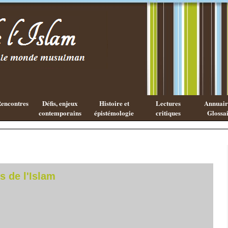
Les cahiers
Qu'est ce
de l'Islam
que la
philosophie
Arabe ?
encontres
Défis, enjeux
Histoire et
Lectures
Annuaire
contemporains
épistémologie
critiques
Glossai
s de l'Islam