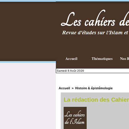
Existe-t-il
une
philosophie
Islamique ?
Accueil
Thématiques
Nos R
Samedi 8 Août 2026
Accueil
>
Histoire & épistémologie
La rédaction des Cahier