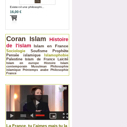
Existe-t-il une philosophi...
16,00 €
Coran
Islam
Histoire
de l'islam
Islam en France
Sociologie
Soufisme
Prophète
Pensée islamique
Islamophobie
Palestine
Islam de France
Laïcité
Islam en europe
Histoire
Islam
contemporain
Musulman
Philosophie
islamique
Printemps arabe
Philosophie
France
La France, tu l’aimes mais tu la