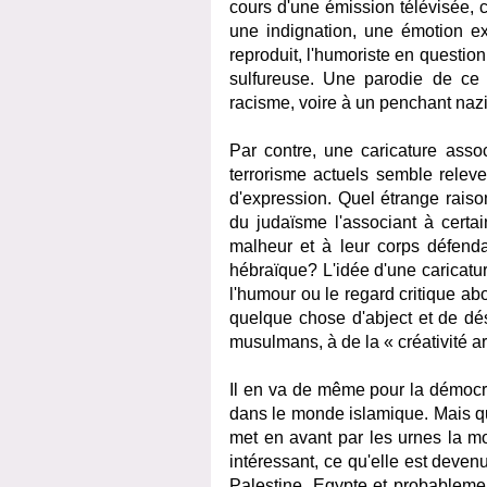
cours d'une émission télévisée, 
une indignation, une émotion e
reproduit, l'humoriste en question
sulfureuse. Une parodie de ce 
racisme, voire à un penchant nazi
Par contre, une caricature assoc
terrorisme actuels semble releve
d'expression. Quel étrange raiso
du judaïsme l'associant à certai
malheur et à leur corps défend
hébraïque? L'idée d'une caricatu
l'humour ou le regard critique a
quelque chose d'abject et de dés
musulmans, à de la « créativité art
Il en va de même pour la démocra
dans le monde islamique. Mais qu
met en avant par les urnes la mo
intéressant, ce qu'elle est devenu
Palestine, Egypte et probablemen