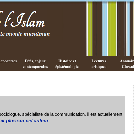
Les cahiers
Qu'est ce
de l'Islam
que la
philosophie
Arabe ?
encontres
Défis, enjeux
Histoire et
Lectures
Annuaire
contemporains
épistémologie
critiques
Glossai
ociologue, spécialiste de la communication. Il est actuellement
ir plus sur cet auteur