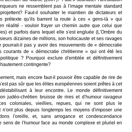
vainqueurs ne ressemblent pas à l'image mentale standard
ojettent? Faut-il souhaiter le maintien de dictateurs et
s prétexte qu'ils barrent la route à ces « gens-là » qui
 en réalité - vouloir frayer un chemin autre que celui que
s) et parfois dans lequel elle s'est engluée (L'Ombre du
sieurs dizaines de millions, son holocauste et ses ravages
e pourrait-il pas y avoir des mouvements de « démocratie
s courants de « démocratie chrétienne » qui ont été les
politique ? Pourquoi exclure d'emblée et définitivement
e hautement contingente?
inement, mais encore faut-il pouvoir être capable de rire de
 n'est pas sûr que les élites européennes soient prêtes à cet
 déstabilisant à leur encontre. Le monde définitivement
non judéo-chrétien bruisse de rires et d'humour ravageur
es coloniales, vieillies, repues, qui ne sont plus le
 et n'ont plus depuis longtemps les moyens d'imposer une
dons l'oreille, et, sans arrogance et condescendance
r le sens de l'humour face au monde complexe et pluriel en