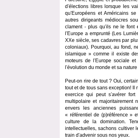
d'élections libres lorsque les 
qu'Européens et Américains se pr
autres dirigeants médiocres sou
clament - plus qu'ils ne le font
l'Europe a emprunté (Les Lumière
XXe siècle, ses cadavres par plu
coloniaux). Pourquoi, au fond, n
islamique » comme il existe de
moteurs de l'Europe sociale et 
l'évolution du monde et sa natur
Peut-on rire de tout ? Oui, certa
tout et de tous sans exception! Il
exercice qui peut s'avérer fort
multipolaire et majoritairement 
envers les anciennes puissanc
« référentiel de (p)référence »
culture de la domination. Ten
intellectuelles, sachons cultive
train d'advenir sous nos yeux.