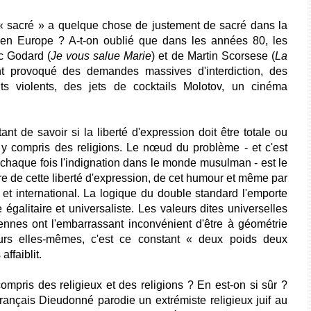
 « sacré » a quelque chose de justement de sacré dans la
s en Europe ? A-t-on oublié que dans les années 80, les
c Godard (
Je vous salue Marie
) et de Martin Scorsese (
La
nt provoqué des demandes massives d'interdiction, des
nts violents, des jets de cocktails Molotov, un cinéma
nt de savoir si la liberté d'expression doit être totale ou
out y compris des religions. Le nœud du problème - et c'est
chaque fois l'indignation dans le monde musulman - est le
taire de cette liberté d'expression, de cet humour et même par
 et international. La logique du double standard l'emporte
 égalitaire et universaliste. Les valeurs dites universelles
ennes ont l'embarrassant inconvénient d'être à géométrie
eurs elles-mêmes, c'est ce constant « deux poids deux
affaiblit.
compris des religieux et des religions ? En est-on si sûr ?
ançais Dieudonné parodie un extrémiste religieux juif au