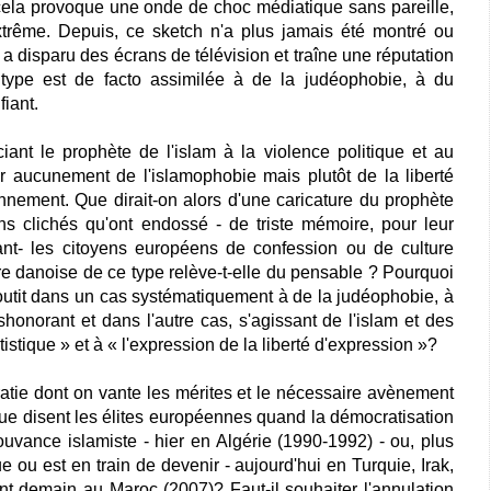
cela provoque une onde de choc médiatique sans pareille,
xtrême. Depuis, ce sketch n'a plus jamais été montré ou
 a disparu des écrans de télévision et traîne une réputation
type est de facto assimilée à de la judéophobie, à du
fiant.
iant le prophète de l'islam à la violence politique et au
r aucunement de l'islamophobie mais plutôt de la liberté
nnement. Que dirait-on alors d'une caricature du prophète
ns clichés qu'ont endossé - de triste mémoire, pour leur
ant- les citoyens européens de confession ou de culture
re danoise de ce type relève-t-elle du pensable ? Pourquoi
boutit dans un cas systématiquement à de la judéophobie, à
honorant et dans l'autre cas, s'agissant de l'islam et des
istique » et à « l'expression de la liberté d'expression »?
tie dont on vante les mérites et le nécessaire avènement
e disent les élites européennes quand la démocratisation
uvance islamiste - hier en Algérie (1990-1992) - ou, plus
e ou est en train de devenir - aujourd'hui en Turquie, Irak,
t demain au Maroc (2007)? Faut-il souhaiter l'annulation