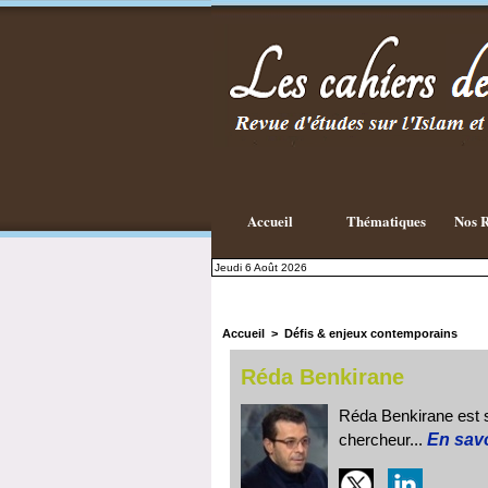
Existe-t-il
une
philosophie
Islamique ?
Accueil
Thématiques
Nos R
Jeudi 6 Août 2026
Accueil
>
Défis & enjeux contemporains
Réda Benkirane
Réda Benkirane est s
chercheur...
En savo