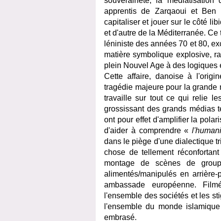
souveraineté, la médiatisation
apprentis de Zarqaoui et Ben L
capitaliser et jouer sur le côté li
et d'autre de la Méditerranée. Ce t
léniniste des années 70 et 80, ex
matière symbolique explosive, ra
plein Nouvel Age à des logiques e
Cette affaire, danoise à l'ori
tragédie majeure pour la grande
travaille sur tout ce qui relie l
grossissant des grands médias t
ont pour effet d'amplifier la polar
d'aider à comprendre «
l
'human
dans le piège d'une dialectique tr
chose de tellement réconfortan
montage de scènes de groupe
alimentés/manipulés en arrière-p
ambassade européenne. Filmées
l'ensemble des sociétés et les st
l'ensemble du monde islamique 
embrasé.