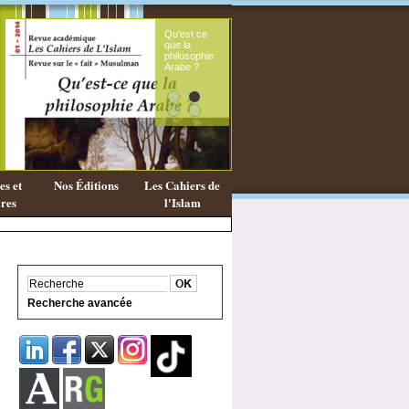
Le souffle
Exist
féminin du
une
message
phil
coranique
Isla
s et
Nos Éditions
Les Cahiers de
res
l'Islam
Recherche avancée