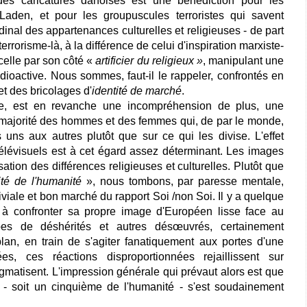
 des caricatures danoises est une bénédiction pour les
aden, et pour les groupuscules terroristes qui savent
bidinal des appartenances culturelles et religieuses - de part
errorisme-là, à la différence de celui d'inspiration marxiste-
celle par son côté «
a
rtificier
du religieux »
, manipulant une
dioactive. Nous sommes, faut-il le rappeler, confrontés en
t des bricolages d'
identité de marché
.
gine, est en revanche une incompréhension de plus, une
 majorité des hommes et des femmes qui, de par le monde,
es uns aux autres plutôt que sur ce qui les divise. L'effet
élévisuels est à cet égard assez déterminant. Les images
isation des différences religieuses et culturelles. Plutôt que
ité
de l'humanité
», nous tombons, par paresse mentale,
iviale et bon marché du rapport Soi /non Soi. Il y a quelque
t à confronter sa propre image d'Européen lisse face au
s de déshérités et autres désœuvrés, certainement
lan, en train de s'agiter fanatiquement aux portes d'une
, ces réactions disproportionnées rejaillissent sur
igmatisent. L'impression générale qui prévaut alors est que
- soit un cinquième de l'humanité - s'est soudainement