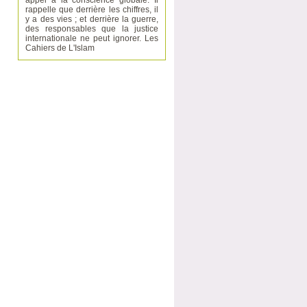
appel à la conscience globale. Il
rappelle que derrière les chiffres, il
y a des vies ; et derrière la guerre,
des responsables que la justice
internationale ne peut ignorer. Les
Cahiers de L'Islam