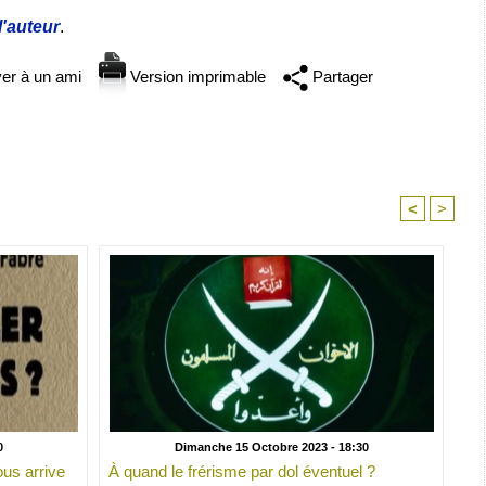
 l'auteur
.
er à un ami
Version imprimable
Partager
<
>
0
Dimanche 15 Octobre 2023 - 18:30
ous arrive
À quand le frérisme par dol éventuel ?