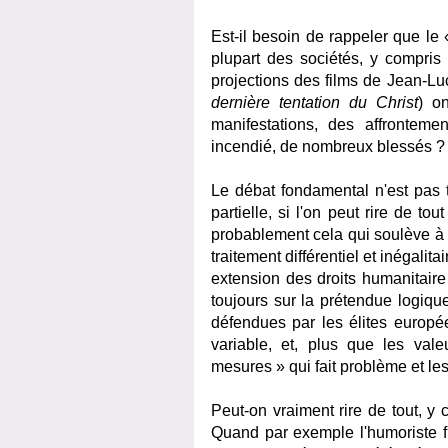
Est-il besoin de rappeler que le
plupart des sociétés, y compri
projections des films de Jean-Lu
dernière tentation du Christ
) o
manifestations, des affronteme
incendié, de nombreux blessés ?
Le débat fondamental n'est pas ta
partielle, si l'on peut rire de t
probablement cela qui soulève à 
traitement différentiel et inégali
extension des droits humanitaire
toujours sur la prétendue logique
défendues par les élites europé
variable, et, plus que les val
mesures » qui fait problème et les 
Peut-on vraiment rire de tout, y 
Quand par exemple l'humoriste fr