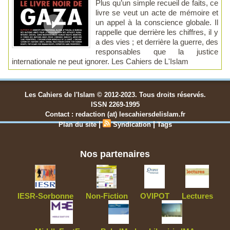
Plus qu’un simple recueil de faits, ce
livre se veut un acte de mémoire et
un appel à la conscience globale. Il
rappelle que derrière les chiffres, il y
a des vies ; et derrière la guerre, des
responsables que la justice
internationale ne peut ignorer. Les Cahiers de L'Islam
Les Cahiers de l'Islam © 2012-2023. Tous droits réservés.
ISSN 2269-1995
Contact : redaction (at) lescahiersdelislam.fr
|
|
Plan du site
Syndication
Tags
Nos partenaires
IESR-Sorbonne
Non-Fiction
OVIPOT
Lectures