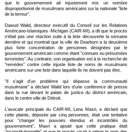
que le gouvernement ait injustement mis un nombre
disproportionné de musulmans américains sur la nationale "liste
de la terreur".
Dawud Walid, directeur exécutif du Conseil sur les Relations
Américano-Islamiques -Michigan (CAIR-MI), a dit que le procès
n'était pas une réaction suite à la liste découverte la semaine
dernière et qui montrait que la ville de Dearborn a la deuxième
plus forte concentration de personnes désignées par le
gouvernement américain comme étant "connues ou présumées
terroristes". Au contraire, son organisation est à la recherche de
"remèdes" contre cette injuste liste de noms de musulmans
américains sur une liste dans laquelle ils ne doivent pas être.
"Il s'agit d'un problème qui dépasse la communauté
musulmane" a déclaré Walid lors d'une conférence de presse
dans la rue devant le palais de justice du district américain,
dans le centre ville de Détroit.
L'avocate principale du CAIR-MI, Lena Masri, a déclaré que
cette plainte, déposée par cinq personnes, était une tentative
pour "changer les pouvoirs étendus et incontrôlés du
gouvernement". Masri a ajouté que cette pratique était
"inconstitutionnelle" et que le procès visait à retirer le nom des