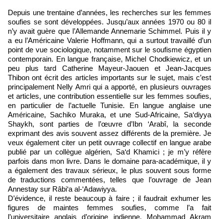
Depuis une trentaine d’années, les recherches sur les femmes
soufies se sont développées. Jusqu’aux années 1970 ou 80 il
n’y avait guère que l’Allemande Annemarie Schimmel. Puis il y
a eu l’Américaine Valerie Hoffmann, qui a surtout travaillé d’un
point de vue sociologique, notamment sur le soufisme égyptien
contemporain. En langue française, Michel Chodkiewicz, et un
peu plus tard Catherine Mayeur-Jaouen et Jean-Jacques
Thibon ont écrit des articles importants sur le sujet, mais c’est
principalement Nelly Amri qui a apporté, en plusieurs ouvrages
et articles, une contribution essentielle sur les femmes soufies,
en particulier de l’actuelle Tunisie. En langue anglaise une
Américaine, Sachiko Muraka, et une Sud-Africaine, Sa‘diyya
Shaykh, sont parties de l’œuvre d’Ibn ‘Arabî, la seconde
exprimant des avis souvent assez différents de la première. Je
veux également citer un petit ouvrage collectif en langue arabe
publié par un collègue algérien, Sa‘d Khamici ; je m’y réfère
parfois dans mon livre. Dans le domaine para-académique, il y
a également des travaux sérieux, le plus souvent sous forme
de traductions commentées, telles que l’ouvrage de Jean
Annestay sur Râbi‘a al-‘Adawiyya.
D’évidence, il reste beaucoup à faire ; il faudrait exhumer les
figures de maintes femmes soufies, comme l’a fait
l’universitaire anglais d’origine indienne, Mohammad Akram