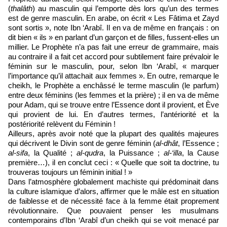
(
thalâth
) au masculin qui l’emporte dès lors qu’un des termes
est de genre masculin. En arabe, on écrit « Les Fâtima et Zayd
sont sortis », note Ibn ‘Arabî. Il en va de même en français : on
dit bien « ils » en parlant d’un garçon et de filles, fussent-elles un
millier. Le Prophète n’a pas fait une erreur de grammaire, mais
au contraire il a fait cet accord pour subtilement faire prévaloir le
féminin sur le masculin, pour, selon Ibn ‘Arabî, « marquer
l’importance qu’il attachait aux femmes ». En outre, remarque le
cheikh, le Prophète a enchâssé le terme masculin (le parfum)
entre deux féminins (les femmes et la prière) ; il en va de même
pour Adam, qui se trouve entre l’Essence dont il provient, et Ève
qui provient de lui. En d’autres termes, l’antériorité et la
postériorité relèvent du Féminin !
Ailleurs, après avoir noté que la plupart des qualités majeures
qui décrivent le Divin sont de genre féminin (
al-dhât
, l’Essence ;
al-sifa
, la Qualité ;
al-qudra
, la Puissance ;
al-‘illa
, la Cause
première…), il en conclut ceci : « Quelle que soit ta doctrine, tu
trouveras toujours un féminin initial ! »
Dans l’atmosphère globalement machiste qui prédominait dans
la culture islamique d’alors, affirmer que le mâle est en situation
de faiblesse et de nécessité face à la femme était proprement
révolutionnaire. Que pouvaient penser les musulmans
contemporains d’Ibn ‘Arabî d’un cheikh qui se voit menacé par