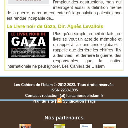
l’ampleur des destructions, mais qui
interrogent aussi la définition même
de la guerre, dans un contexte où la population palestinienne
est rendue incapable de...
Le Livre noir de Gaza, Dir. Agnès Levallois
Plus qu’un simple recueil de faits, ce
livre se veut un acte de mémoire et
un appel à la conscience globale. Il
rappelle que derrière les chiffres, il y
a des vies ; et derrière la guerre, des
responsables que la justice
internationale ne peut ignorer. Les Cahiers de L'Islam
Les Cahiers de l'Islam © 2012-2023. Tous droits réservés.
ISSN 2269-1995
Contact : redaction (at) lescahiersdelislam.fr
|
|
Plan du site
Syndication
Tags
Nos partenaires