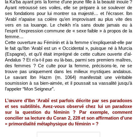
la Ka‘ba ayant pris la forme d’une jeune fille à la beauté inouïe ?
Ayant retroussé ses voiles, elle se prépare à se soulever de
ses fondations pour lui montrer sa majesté… et l’écraser. Ibn
‘Arabî n’apaise sa colère qu’en improvisant au plus vite des
vers en sa louange. Le cheikh n’a sans doute jamais eu à
l’esprit l’expression commune de « sexe faible » à propos de la
femme…
Cette ouverture au Féminin et à la femme s’expliquerait-elle par
le fait qu’Ibn ‘Arabî est un « Occidental », puisque né à Murcia
(Espagne), et qu’il était imprégné de cette culture ouverte d’al-
Andalus ? Et n’a-t-il pas eu là-bas, parmi ses premiers maîtres,
des femmes ? Ce culte pour la femme, précisons-le, ne se
trouve pas uniquement dans les milieux mystiques andalous.
Le savant Ibn Hazm (m. 1064) manifestait une véritable
soumission à sa bien-aimée, et il poussait sa vassalité jusqu’à
l’appeler “Mon Seigneur”.
L’œuvre d'Ibn ‘Arabî est parfois décrite par ses paradoxes
et ses subtilités. Avez-vous observé chez lui un paradoxe
sur la question du féminin ? Par exemple, comment
concilier sa lecture du Coran 2, 228 et son affirmation d'une
« primordialité métaphysique du féminin » ?