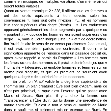
comme en musique, de multiples variations d’un même air qui
seront toutes valables.
Quant au verset coranique 2 : 228, il affirme que les femmes «
ont des droits équivalents à leurs devoirs selon les
convenances », mais suit cette inflexion : «… et les hommes
leur sont supérieurs d’un degré (
daraja
)… ». Les traducteurs
opposent généralement les deux segments par « quoique » ou
« pourtant » : « quoique les hommes leur soient supérieurs d’un
degré… », mais le Coran indique juste un « et » de coordination.
Ibn ‘Arabî éclaire le sens de ce verset par diverses facettes qui,
il est vrai, semblent parfois se contredire. Il confirme la
signification apparente de l’énoncé dans un passage décisif où,
après avoir rappelé la parole du Prophète « Les femmes sont
les âmes-sœurs des hommes », il précise d’entrée de jeu que «
l’humanité » (al-
insâniyya
) englobe hommes et femmes sur un
même pied d’égalité, et que les premiers ne sauraient avoir
quelque « degré » de supériorité sur les secondes.
En bref, Ibn ‘Arabî valide le « degré de supériorité » de
l’homme sur un plan créaturel : Ève sort bien d’Adam, mais ce
n’est pas principiel, puisque c’est l’inverse qui se passe avec
Marie et Jésus. Bien plus, il y a chez la femme une
‘‘transparence’’ à l’Être divin, qui lui donne une précellence de
nature spirituelle. Et c’est là tout le sens du modèle de Marie
dans le soufisme, si bellement mis en exergue par Rumi. En