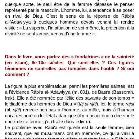
quelque sorte, le seul être de la femme dépasse le penser
représenté par le masculin. L’homme, lui, a tendance à se poser
en rival de Dieu. C’est le sens de la réponse de Râbi‘a
al-‘Adawiyya à quelques hommes dévots venant lui rendre
visite : « La superbe, l’infatuation de soi-même, la prétention à la
divinité ne sont jamais venus d’une femme ».
Dans le livre, vous parlez des « fondatrices » de la sainteté
(en islam), 8e-10e siècles. Qui sont-elles ? Ces figures
féminines ne sont-elles pas tombées dans l’oubli ? Si oui
comment ?
La figure la plus emblématique, parmi les premières saintes, est
à l’évidence Râbi‘a al-‘Adawiyya (m. 801), de Basra (Bassorah,
Irak). Elle a été nommée par l’élite des savants de son temps «
le diadème des hommes de Dieu » (
tâj al-rijâl
). Ici, le terme
rajul
(pl.
rijâl
) renvoie non pas à l’homme, au mâle, mais à l’humain
qui a restauré en lui l’état adamique (il y a beaucoup à dire sur le
choix de ce terme ; j’en traite dans le livre).
Le problème avec Râbi‘a est qu’elle est la seule femme, bien
souvent, que les musulmans ont en mémoire, ce qui a valu à