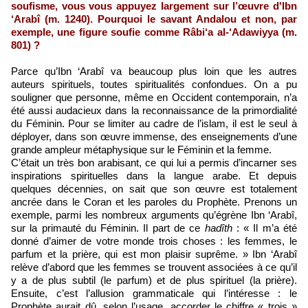
soufisme, vous vous appuyez largement sur l’œuvre d'Ibn
‘Arabî (m. 1240). Pourquoi le savant Andalou et non, par
exemple, une figure soufie comme Râbi‘a al-‘Adawiyya (m.
801) ?
Parce qu’Ibn ‘Arabî va beaucoup plus loin que les autres
auteurs spirituels, toutes spiritualités confondues. On a pu
souligner que personne, même en Occident contemporain, n’a
été aussi audacieux dans la reconnaissance de la primordialité
du Féminin. Pour se limiter au cadre de l’islam, il est le seul à
déployer, dans son œuvre immense, des enseignements d’une
grande ampleur métaphysique sur le Féminin et la femme.
C’était un très bon arabisant, ce qui lui a permis d’incarner ses
inspirations spirituelles dans la langue arabe. Et depuis
quelques décennies, on sait que son œuvre est totalement
ancrée dans le Coran et les paroles du Prophète. Prenons un
exemple, parmi les nombreux arguments qu’égrène Ibn ‘Arabî,
sur la primauté du Féminin. Il part de ce
hadîth
: « Il m’a été
donné d’aimer de votre monde trois choses : les femmes, le
parfum et la prière, qui est mon plaisir suprême. » Ibn ‘Arabî
relève d’abord que les femmes se trouvent associées à ce qu’il
y a de plus subtil (le parfum) et de plus spirituel (la prière).
Ensuite, c’est l’allusion grammaticale qui l’intéresse : le
Prophète aurait dû, selon l’usage, accorder le chiffre « trois »