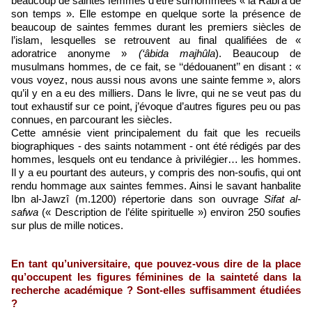
beaucoup de saintes femmes d’être surnommées « la Râbi‘a de
son temps ». Elle estompe en quelque sorte la présence de
beaucoup de saintes femmes durant les premiers siècles de
l’islam, lesquelles se retrouvent au final qualifiées de «
adoratrice anonyme »
(‘âbida majhûla
). Beaucoup de
musulmans hommes, de ce fait, se ‘‘dédouanent’’ en disant : «
vous voyez, nous aussi nous avons une sainte femme », alors
qu’il y en a eu des milliers. Dans le livre, qui ne se veut pas du
tout exhaustif sur ce point, j’évoque d’autres figures peu ou pas
connues, en parcourant les siècles.
Cette amnésie vient principalement du fait que les recueils
biographiques - des saints notamment - ont été rédigés par des
hommes, lesquels ont eu tendance à privilégier… les hommes.
Il y a eu pourtant des auteurs, y compris des non-soufis, qui ont
rendu hommage aux saintes femmes. Ainsi le savant hanbalite
Ibn al-Jawzî (m.1200) répertorie dans son ouvrage
Sifat al-
safwa
(« Description de l’élite spirituelle ») environ 250 soufies
sur plus de mille notices.
En tant qu’universitaire, que pouvez-vous dire de la place
qu’occupent les figures féminines de la sainteté dans la
recherche académique ? Sont-elles suffisamment étudiées
?