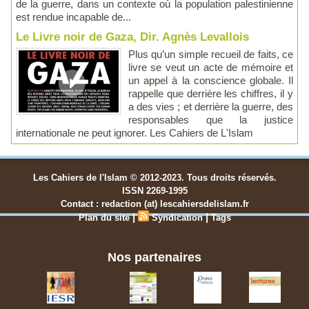
de la guerre, dans un contexte où la population palestinienne
est rendue incapable de...
Le Livre noir de Gaza, Dir. Agnès Levallois
Plus qu’un simple recueil de faits, ce
livre se veut un acte de mémoire et
un appel à la conscience globale. Il
rappelle que derrière les chiffres, il y
a des vies ; et derrière la guerre, des
responsables que la justice
internationale ne peut ignorer. Les Cahiers de L'Islam
Les Cahiers de l'Islam © 2012-2023. Tous droits réservés.
ISSN 2269-1995
Contact : redaction (at) lescahiersdelislam.fr
|
|
Plan du site
Syndication
Tags
Nos partenaires