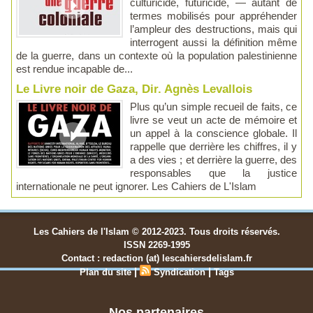
culturicide, futuricide, — autant de
termes mobilisés pour appréhender
l’ampleur des destructions, mais qui
interrogent aussi la définition même
de la guerre, dans un contexte où la population palestinienne
est rendue incapable de...
Le Livre noir de Gaza, Dir. Agnès Levallois
Plus qu’un simple recueil de faits, ce
livre se veut un acte de mémoire et
un appel à la conscience globale. Il
rappelle que derrière les chiffres, il y
a des vies ; et derrière la guerre, des
responsables que la justice
internationale ne peut ignorer. Les Cahiers de L'Islam
Les Cahiers de l'Islam © 2012-2023. Tous droits réservés.
ISSN 2269-1995
Contact : redaction (at) lescahiersdelislam.fr
|
|
Plan du site
Syndication
Tags
Nos partenaires