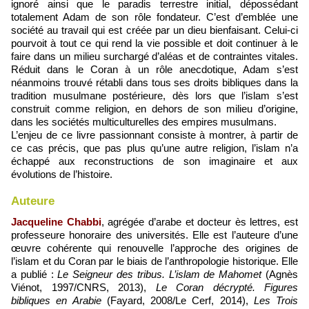
ignoré ainsi que le paradis terrestre initial, dépossédant
totalement Adam de son rôle fondateur. C’est d’emblée une
société au travail qui est créée par un dieu bienfaisant. Celui-ci
pourvoit à tout ce qui rend la vie possible et doit continuer à le
faire dans un milieu surchargé d’aléas et de contraintes vitales.
Réduit dans le Coran à un rôle anecdotique, Adam s’est
néanmoins trouvé rétabli dans tous ses droits bibliques dans la
tradition musulmane postérieure, dès lors que l’islam s’est
construit comme religion, en dehors de son milieu d’origine,
dans les sociétés multiculturelles des empires musulmans.
L’enjeu de ce livre passionnant consiste à montrer, à partir de
ce cas précis, que pas plus qu’une autre religion, l’islam n’a
échappé aux reconstructions de son imaginaire et aux
évolutions de l’histoire.
Auteure
Jacqueline Chabbi
, agrégée d’arabe et docteur ès lettres, est
professeure honoraire des universités. Elle est l’auteure d’une
œuvre cohérente qui renouvelle l’approche des origines de
l’islam et du Coran par le biais de l’anthropologie historique. Elle
a publié :
Le Seigneur des tribus. L’islam de Mahomet
(Agnès
Viénot, 1997/CNRS, 2013),
Le Coran décrypté. Figures
bibliques en Arabie
(Fayard, 2008/Le Cerf, 2014),
Les Trois