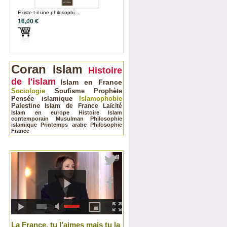
Existe-t-il une philosophi...
16,00 €
Coran
Islam
Histoire
de l'islam
Islam en France
Sociologie
Soufisme
Prophète
Pensée islamique
Islamophobie
Palestine
Islam de France
Laïcité
Islam en europe
Histoire
Islam
contemporain
Musulman
Philosophie
islamique
Printemps arabe
Philosophie
France
La France, tu l’aimes mais tu la