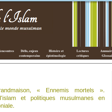
Les cahiers
Qu'est ce
de l'Islam
que la
philosophie
Arabe ?
encontres
Défis, enjeux
Histoire et
Lectures
Annuaire
contemporains
épistémologie
critiques
Glossai
randmaison, « Ennemis mortels ».
l'islam et politiques musulmanes en
niale.