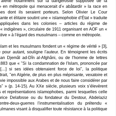
alerte notamment sur la dangerosité supposée de la
» en métropole qui menacerait d'« abâtardir » la race en
es dont ils seraient porteurs. Selon Olivier Le Cour
te et élitaire soutint une « islamophobie d’État » traduite
ppliquées dans les colonies – articles du régime de
es « indigènes », circulaire de 1911 organisant en AOF un «
ative » à l'égard des musulmans – comme en métropole.
am et les musulmans fondent un « régime de vérité » [3],
pour autant, souligne l'auteur. En témoignent les écrits
man Djemâl ad-Dîn al-Afghâni, ou de l'homme de lettres
1883 que « "Si la condamnation de l'Islam, prononcée par
…] si ses idées obtenaient force de loi", la politique
it, "en Algérie, de plus en plus méprisante, vexatoire et
a vie impossible aux Arabes et de nous faire considérer par
» (p. 14-15). Au XXe siècle, plusieurs voix s’élevèrent
es et représentations islamophobes, parmi lesquelles celle
aurice Delafosse ou du fondateur du Destour, Abdelaziz
ntre-deux-guerres l'instrumentalisation du prétendu «
manes visant à disqualifier toute résistance à la politique