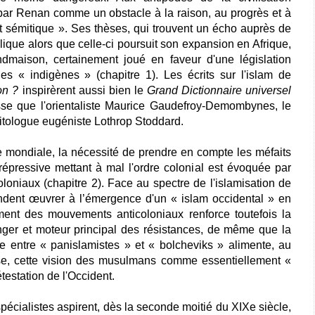
é par Renan comme un obstacle à la raison, au progrès et à
rit sémitique ». Ses thèses, qui trouvent un écho auprès de
ique alors que celle-ci poursuit son expansion en Afrique,
ndmaison, certainement joué en faveur d'une législation
es « indigènes » (chapitre 1). Les écrits sur l'islam de
on ?
inspirèrent aussi bien le
Grand Dictionnaire universel
se que l'orientaliste Maurice Gaudefroy-Demombynes, le
litologue eugéniste Lothrop Stoddard.
mondiale, la nécessité de prendre en compte les méfaits
épressive mettant à mal l'ordre colonial est évoquée par
loniaux (chapitre 2). Face au spectre de l'islamisation de
tendent œuvrer à l’émergence d'un « islam occidental » en
ent des mouvements anticoloniaux renforce toutefois la
ger et moteur principal des résistances, de même que la
e entre « panislamistes » et « bolcheviks » alimente, au
se, cette vision des musulmans comme essentiellement «
testation de l'Occident.
ialistes aspirent, dès la seconde moitié du XIXe siècle,