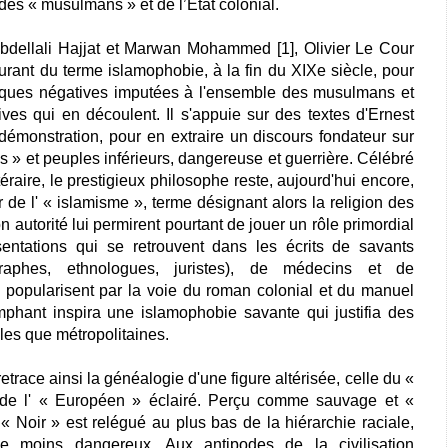
es « musulmans » et de l’État colonial.
ellali Hajjat et Marwan Mohammed [1], Olivier Le Cour
urant du terme islamophobie, à la fin du XIXe siècle, pour
stiques négatives imputées à l'ensemble des musulmans et
ives qui en découlent. Il s'appuie sur des textes d'Ernest
émonstration, pour en extraire un discours fondateur sur
s » et peuples inférieurs, dangereuse et guerrière. Célébré
téraire, le prestigieux philosophe reste, aujourd'hui encore,
 l' « islamisme », terme désignant alors la religion des
n autorité lui permirent pourtant de jouer un rôle primordial
sentations qui se retrouvent dans les écrits de savants
éographes, ethnologues, juristes), de médecins et de
e popularisent par la voie du roman colonial et du manuel
mphant inspira une islamophobie savante qui justifia des
ales que métropolitaines.
ace ainsi la généalogie d'une figure altérisée, celle du «
 de l' « Européen » éclairé. Perçu comme sauvage et «
 « Noir » est relégué au plus bas de la hiérarchie raciale,
e moins dangereux. Aux antipodes de la civilisation