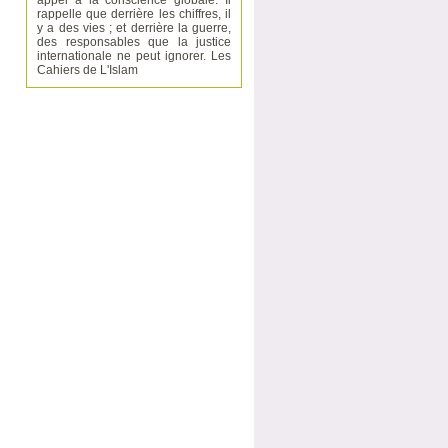
appel à la conscience globale. Il
rappelle que derrière les chiffres, il
y a des vies ; et derrière la guerre,
des responsables que la justice
internationale ne peut ignorer. Les
Cahiers de L'Islam