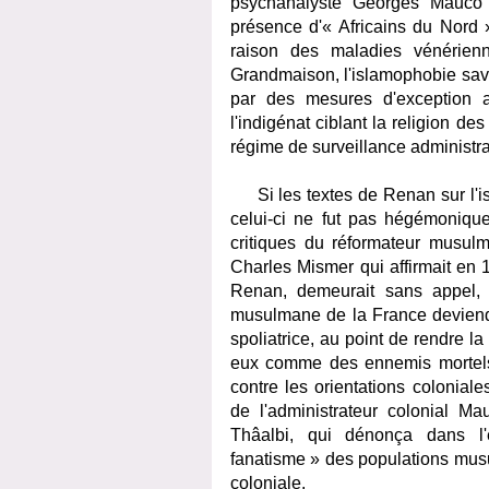
psychanalyste Georges Mauco 
présence d'« Africains du Nord 
raison des maladies vénérienn
Grandmaison, l'islamophobie savan
par des mesures d'exception a
l'indigénat ciblant la religion d
régime de surveillance administr
Si les textes de Renan sur l'isl
celui-ci ne fut pas hégémonique 
critiques du réformateur musul
Charles Mismer qui affirmait en 
Renan, demeurait sans appel, [
musulmane de la France deviendra
spoliatrice, au point de rendre l
eux comme des ennemis mortels" 
contre les orientations colonial
de l'administrateur colonial M
Thâalbi, qui dénonça dans l'e
fanatisme » des populations musul
coloniale.