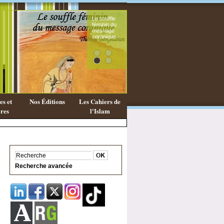
Le souffle
Exist
féminin du
une
message
phil
coranique
Isla
s et
Nos Éditions
Les Cahiers de
res
l'Islam
Recherche avancée