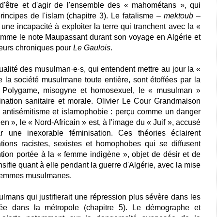
'être et d'agir de l'ensemble des « mahométans », qui
rincipes de l'islam (chapitre 3). Le fatalisme –
mektoub
–
 une incapacité à exploiter la terre qui tranchent avec la «
omme le note Maupassant durant son voyage en Algérie et
sieurs chroniques pour
Le Gaulois
.
lité des musulman·e·s, qui entendent mettre au jour la «
de la société musulmane toute entière, sont étoffées par la
 4). Polygame, misogyne et homosexuel, le « musulman »
ination sanitaire et morale. Olivier Le Cour Grandmaison
e antisémitisme et islamophobie : perçu comme un danger
en », le « Nord-Africain » est, à l'image du « Juif », accusé
 une inexorable féminisation. Ces théories éclairent
tions racistes, sexistes et homophobes qui se diffusent
ntion portée à la « femme indigène », objet de désir et de
sifie quant à elle pendant la guerre d'Algérie, avec la mise
 femmes musulmanes.
ans qui justifierait une répression plus sévère dans les
ée dans la métropole (chapitre 5). Le démographe et