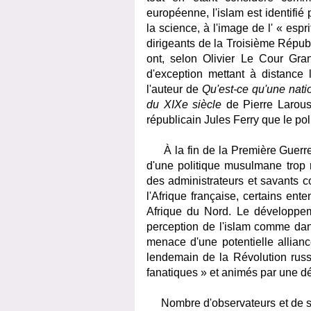
européenne, l'islam est identifi
la science, à l'image de l' « esp
dirigeants de la Troisième Républ
ont, selon Olivier Le Cour Gra
d'exception mettant à distance l
l'auteur de
Qu'est-ce qu'une nati
du XIXe siècle
de Pierre Larous
républicain Jules Ferry que le po
À la fin de la Première Guerre 
d'une politique musulmane trop r
des administrateurs et savants co
l'Afrique française, certains en
Afrique du Nord. Le développem
perception de l'islam comme dan
menace d'une potentielle allianc
lendemain de la Révolution rus
fanatiques » et animés par une dé
Nombre d'observateurs et de spéc