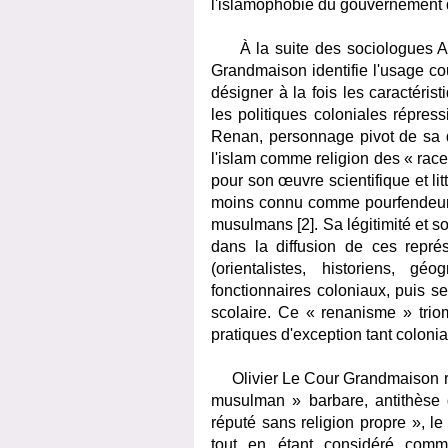
l'islamophobie du gouvernement d
À la suite des sociologues Abd
Grandmaison identifie l'usage co
désigner à la fois les caractéri
les politiques coloniales répress
Renan, personnage pivot de sa d
l'islam comme religion des « race
pour son œuvre scientifique et lit
moins connu comme pourfendeur de
musulmans [2]. Sa légitimité et so
dans la diffusion de ces repré
(orientalistes, historiens, g
fonctionnaires coloniaux, puis s
scolaire. Ce « renanisme » trio
pratiques d'exception tant coloni
Olivier Le Cour Grandmaison retr
musulman » barbare, antithèse
réputé sans religion propre », le
tout en étant considéré comm