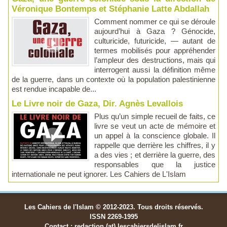
Véronique Bontemps et Stéphanie Latte Abdallah
Comment nommer ce qui se déroule
aujourd’hui à Gaza ? Génocide,
culturicide, futuricide, — autant de
termes mobilisés pour appréhender
l’ampleur des destructions, mais qui
interrogent aussi la définition même
de la guerre, dans un contexte où la population palestinienne
est rendue incapable de...
Le Livre noir de Gaza, Dir. Agnès Levallois
Plus qu’un simple recueil de faits, ce
livre se veut un acte de mémoire et
un appel à la conscience globale. Il
rappelle que derrière les chiffres, il y
a des vies ; et derrière la guerre, des
responsables que la justice
internationale ne peut ignorer. Les Cahiers de L'Islam
Les Cahiers de l'Islam © 2012-2023. Tous droits réservés.
ISSN 2269-1995
Contact : redaction (at) lescahiersdelislam.fr