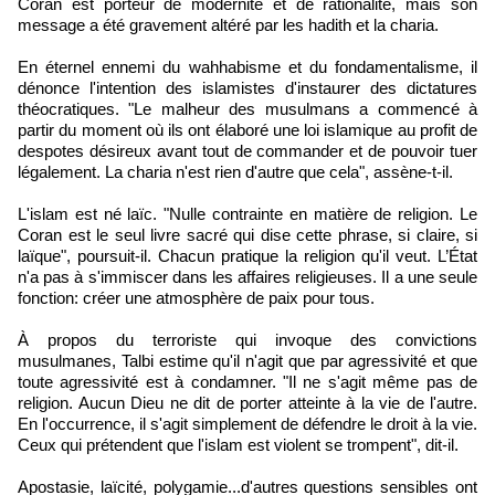
Coran est porteur de modernité et de rationalité, mais son
message a été gravement altéré par les hadith et la charia.
En éternel ennemi du wahhabisme et du fondamentalisme, il
dénonce l'intention des islamistes d'instaurer des dictatures
théocratiques. "Le malheur des musulmans a commencé à
partir du moment où ils ont élaboré une loi islamique au profit de
despotes désireux avant tout de commander et de pouvoir tuer
légalement. La charia n'est rien d'autre que cela", assène-t-il.
L'islam est né laïc. "Nulle contrainte en matière de religion. Le
Coran est le seul livre sacré qui dise cette phrase, si claire, si
laïque", poursuit-il. Chacun pratique la religion qu'il veut. L’État
n'a pas à s'immiscer dans les affaires religieuses. Il a une seule
fonction: créer une atmosphère de paix pour tous.
À propos du terroriste qui invoque des convictions
musulmanes, Talbi estime qu'il n'agit que par agressivité et que
toute agressivité est à condamner. "Il ne s'agit même pas de
religion. Aucun Dieu ne dit de porter atteinte à la vie de l'autre.
En l'occurrence, il s'agit simplement de défendre le droit à la vie.
Ceux qui prétendent que l'islam est violent se trompent", dit-il.
Apostasie, laïcité, polygamie...d'autres questions sensibles ont