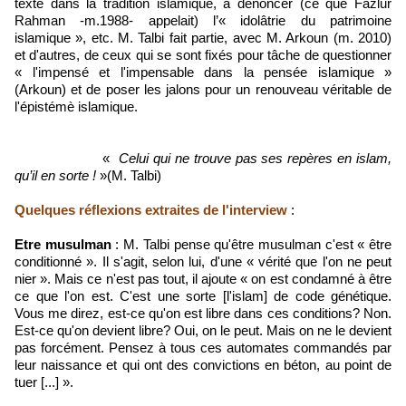
texte dans la tradition islamique, à dénoncer (ce que Fazlur
Rahman -m.1988- appelait) l’« idolâtrie du patrimoine
islamique », etc. M. Talbi fait partie, avec M. Arkoun (m. 2010)
et d'autres, de ceux qui se sont fixés pour tâche de questionner
« l'impensé et l'impensable dans la pensée islamique »
(Arkoun) et de poser les jalons pour un renouveau véritable de
l'épistémè islamique.
«
Celui qui ne trouve pas ses repères en islam,
qu’il en sorte !
»(M. Talbi)
Quelques réflexions extraites de l'interview
:
Etre musulman
: M. Talbi pense qu'être musulman c'est « être
conditionné ». Il s'agit, selon lui, d'une « vérité que l'on ne peut
nier ». Mais ce n'est pas tout, il ajoute « on est condamné à être
ce que l'on est. C'est une sorte [l'islam] de code génétique.
Vous me direz, est-ce qu'on est libre dans ces conditions? Non.
Est-ce qu'on devient libre? Oui, on le peut. Mais on ne le devient
pas forcément. Pensez à tous ces automates commandés par
leur naissance et qui ont des convictions en béton, au point de
tuer [...] ».