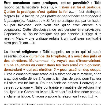
Etre musulman sans pratiquer, est-ce possible?
: Talbi
répond par la négative. Pour lui, «
l'islam est foi et pratique.
Quitter la pratique, c'est quitter la foi
»... Il faut distinguer,
d'après lui, le fait de
ne pas pratiquer par principe
et
renoncer à
la pratique par faiblesse
: « Si l'on ne pratique pas par omission
ou par faiblesse, cela veut dire qu'on croit encore aux
obligations. Cette désobéissance est censée être provisoire.
Cependant, si l'on ne pratique pas par principe, il s'agit d'un
rejet ». Mais, « une pratique réduite à un rituel sans spiritualité
n'est pas l'islam.... ».
La liberté religieuse
: Talbi rappelle, un point qui lui paraît
essentiel, que «
du temps du Prophète, il y avait des juifs et
des chrétiens. Muhammad n'y voyait pas d'inconvénient.
On ne l'a jamais vu courir dans les rues armé d'un gourdin,
demandant « qui est chrétien ? » pour asséner des coups
.
C'est le conservatisme arabe qui a triomphé en la matière, et on
a attribué cette dérive à l'islam ». En plus de cela, pour l'auteur
« l'islam est né laïc ». Pour soutenir ce propos il convoque le
verset coranique « Nulle contrainte en matière de religion » et
souligne « le Coran est le seul livre sacré qui dise cette phrase,
si claire, si laïque. Chacun pratique la religion qu'il veut. [...] ».