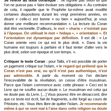
Se référer au texte coranique
: ne signifie pas selon lui que
l'on ne puisse pas « faire évoluer ses obligations ». Au contraire
de cela, il rappelle que le Prophète lui-même avait modifié
certaines dispositions durant les vingt premières années, en
disant « celle-ci est bonne » ou bien « aujourd'hui, je vous
donne une meilleure recommandation ». La lecture du Coran
doit être vectorielle. D'ailleurs,
le mot « charia » n’existait pas
à l’époque. On utilisait le mot « hidaya », « orientation ». Et
l’orientation est dynamique par définition
. Il est dit : « Le
Coran oriente vers ce qui est le plus droit. ». Dans la vie
humaine est toujours à parfaire et il faut tenter d’aller vers le
plus droit, selon son époque et son temps. ».
Critiquer le texte Coran
: pour Talbi, s'il est possible de porter
un jugement critique sur l'islam, « l
e regard qui prétend que le
Coran n'est pas vrai, ou qu'il n'est pas authentique, n'est
pas admissible
. A partir du moment où l'on déclare
l'irrecevabilité de la révélation, on cesse d'être musulman.
Parce que l'islam commence avec cette phrase: « Ceci est le
Livre qui ne souffre aucun doute ». Le musulman est celui qui
ne doute pas du Livre. […] Vous pouvez être en désaccord, dire
que ce texte est écrit, fait de fragments, a été forgé au cours de
l’Histoire, etc. Vous êtes libre de quitter l’islam.
Je recommande
même à qui se sent mal à l’aise dans cette religion ou doute