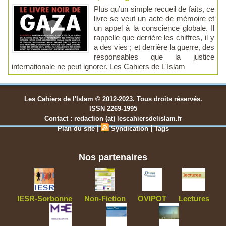
Plus qu’un simple recueil de faits, ce
livre se veut un acte de mémoire et
un appel à la conscience globale. Il
rappelle que derrière les chiffres, il y
a des vies ; et derrière la guerre, des
responsables que la justice
internationale ne peut ignorer. Les Cahiers de L'Islam
Les Cahiers de l'Islam © 2012-2023. Tous droits réservés.
ISSN 2269-1995
Contact : redaction (at) lescahiersdelislam.fr
|
|
Plan du site
Syndication
Tags
Nos partenaires
IESR-Sorbonne
Non-Fiction
OVIPOT
Lectures