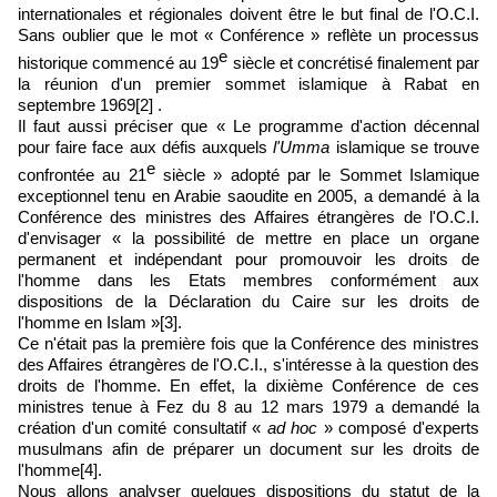
internationales et régionales doivent être le but final de l'O.C.I.
Sans oublier que le mot « Conférence » reflète un processus
e
historique commencé au 19
siècle et concrétisé finalement par
la réunion d'un premier sommet islamique à Rabat en
septembre 1969[2]
.
Il faut aussi préciser que « Le programme d'action décennal
pour faire face aux défis auxquels
l'Umma
islamique se trouve
e
confrontée au 21
siècle » adopté par le Sommet Islamique
exceptionnel tenu en Arabie saoudite en 2005, a demandé à la
Conférence des ministres des Affaires étrangères de l'O.C.I.
d'envisager « la possibilité de mettre en place un organe
permanent et indépendant pour promouvoir les droits de
l'homme dans les Etats membres conformément aux
dispositions de la Déclaration du Caire sur les droits de
l'homme en Islam »[3].
Ce n'était pas la première fois que la Conférence des ministres
des Affaires étrangères de l'O.C.I., s'intéresse à la question des
droits de l'homme. En effet, la dixième Conférence de ces
ministres tenue à Fez du 8 au 12 mars 1979 a demandé la
création d'un comité consultatif «
ad hoc
» composé d'experts
musulmans afin de préparer un document sur les droits de
l'homme[4].
Nous allons analyser quelques dispositions du statut de la