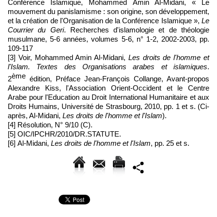
Conférence Islamique, Mohammed Amin Al-Midani, « Le
mouvement du panislamisme : son origine, son développement,
et la création de l'Organisation de la Conférence Islamique »,
Le
Courrier du Geri
. Recherches d'islamologie et de théologie
musulmane, 5-6 années, volumes 5-6, n° 1-2, 2002-2003, pp.
109-117
[3] Voir, Mohammed Amin Al-Midani,
Les droits de l'homme et
l'Islam. Textes des Organisations arabes et islamiques
.
ème
2
édition, Préface Jean-François Collange, Avant-propos
Alexandre Kiss, l'Association Orient-Occident et le Centre
Arabe pour l'Education au Droit International Humanitaire et aux
Droits Humains, Université de Strasbourg, 2010, pp. 1 et s. (Ci-
après, Al-Midani,
Les droits de l'homme et l'Islam
).
[4] Résolution, N° 9/10 (C).
[5] OIC/IPCHR/2010/DR.STATUTE.
[6] Al-Midani,
Les droits de l'homme et l'Islam
, pp. 25 et s.