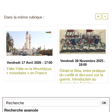
<
>
Dans la même rubrique :
Vendredi 28 Novembre 2025 -
Vendredi 17 Avril 2026 - 17:00
18:00
Yàlla-Yàlla ou la Mouridiyya
Ǧihād et fitna, entre pratique
« minoritaire » en France
du conflit et discours sur la
guerre. Introduction au
dossier des Annales
islamologiques 56
Recherche avancée