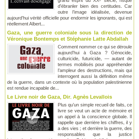
grand esprit du XXᵉ siècle, risque
d’ébranler bien des certitudes. Car
outre l’image idéalisée, devenue
aujourd’hui vérité officielle pour endormir les ignorants, qui est
réellement Albert...
Gaza, une guerre coloniale sous la direction de
Véronique Bontemps et Stéphanie Latte Abdallah
Comment nommer ce qui se déroule
aujourd’hui à Gaza ? Génocide,
culturicide, futuricide, — autant de
termes mobilisés pour appréhender
l’ampleur des destructions, mais qui
interrogent aussi la définition même
de la guerre, dans un contexte où la population palestinienne
est rendue incapable de...
Le Livre noir de Gaza, Dir. Agnès Levallois
Plus qu’un simple recueil de faits, ce
livre se veut un acte de mémoire et
un appel à la conscience globale. Il
rappelle que derrière les chiffres, il y
a des vies ; et derrière la guerre, des
responsables que la justice