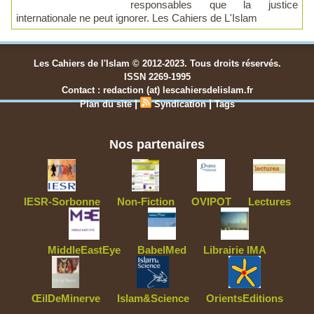
responsables que la justice
internationale ne peut ignorer. Les Cahiers de L'Islam
Les Cahiers de l'Islam © 2012-2023. Tous droits réservés.
ISSN 2269-1995
Contact : redaction (at) lescahiersdelislam.fr
|
|
Plan du site
Syndication
Tags
Nos partenaires
IESR-Sorbonne
Non-Fiction
OVIPOT
Lectures
MiddleEastEye
BabelMed
Librairie IMA
ŒilDeMinerve
Islam&Science
OrientsEditions