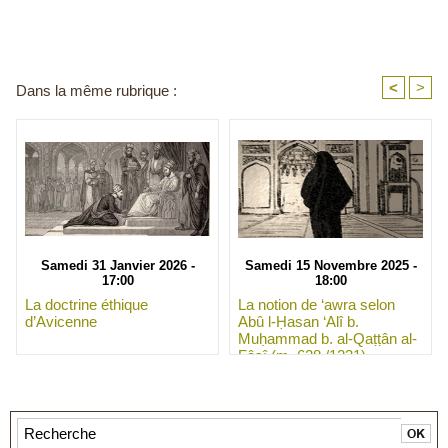
<
>
Dans la même rubrique :
Samedi 31 Janvier 2026 -
Samedi 15 Novembre 2025 -
17:00
18:00
La doctrine éthique
La notion de ‘awra selon
d’Avicenne
Abû l-Ḥasan ‘Alî b.
Muḥammad b. al-Qaṭṭân al-
Fâsî (m. 628 /1231)