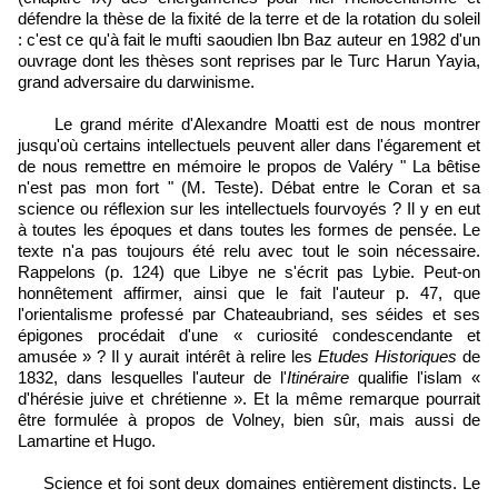
défendre la thèse de la fixité de la terre et de la rotation du soleil
: c'est ce qu'à fait le mufti saoudien Ibn Baz auteur en 1982 d'un
ouvrage dont les thèses sont reprises par le Turc Harun Yayia,
grand adversaire du darwinisme.
Le grand mérite d'Alexandre Moatti est de nous montrer
jusqu'où certains intellectuels peuvent aller dans l'égarement et
de nous remettre en mémoire le propos de Valéry " La bêtise
n'est pas mon fort " (M. Teste). Débat entre le Coran et sa
science ou réflexion sur les intellectuels fourvoyés ? Il y en eut
à toutes les époques et dans toutes les formes de pensée. Le
texte n'a pas toujours été relu avec tout le soin nécessaire.
Rappelons (p. 124) que Libye ne s'écrit pas Lybie. Peut-on
honnêtement affirmer, ainsi que le fait l'auteur p. 47, que
l'orientalisme professé par Chateaubriand, ses séides et ses
épigones procédait d'une « curiosité condescendante et
amusée » ? Il y aurait intérêt à relire les
Etudes Historiques
de
1832, dans lesquelles l'auteur de l'
Itinéraire
qualifie l'islam «
d'hérésie juive et chrétienne ». Et la même remarque pourrait
être formulée à propos de Volney, bien sûr, mais aussi de
Lamartine et Hugo.
Science et foi sont deux domaines entièrement distincts. Le