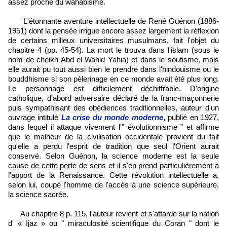
assez proche du wahabisme.
L'étonnante aventure intellectuelle de René Guénon (1886-
1951) dont la pensée irrigue encore assez largement la réflexion
de certains milieux universitaires musulmans, fait l'objet du
chapitre 4 (pp. 45-54). La mort le trouva dans l'islam (sous le
nom de cheikh Abd el-Wahid Yahia) et dans le soufisme, mais
elle aurait pu tout aussi bien le prendre dans l'hindouisme ou le
bouddhisme si son pèlerinage en ce monde avait été plus long.
Le personnage est difficilement déchiffrable. D'origine
catholique, d'abord adversaire déclaré de la franc-maçonnerie
puis sympathisant des obédiences traditionnelles, auteur d'un
ouvrage intitulé
La crise du monde moderne
, publié en 1927,
dans lequel il attaque vivement l'" évolutionnisme " et affirme
que le malheur de la civilisation occidentale provient du fait
qu'elle a perdu l'esprit de tradition que seul l'Orient aurait
conservé. Selon Guénon, la science moderne est la seule
cause de cette perte de sens et il s'en prend particulièrement à
l'apport de la Renaissance. Cette révolution intellectuelle a,
selon lui, coupé l'homme de l'accès à une science supérieure,
la science sacrée.
Au chapitre 8 p. 115, l'auteur revient et s'attarde sur la nation
d' « Ijaz » ou " miraculosité scientifique du Coran " dont le