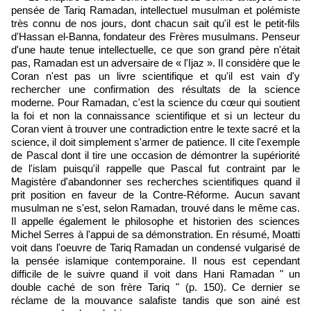
pensée de Tariq Ramadan, intellectuel musulman et polémiste
très connu de nos jours, dont chacun sait qu'il est le petit-fils
d'Hassan el-Banna, fondateur des Frères musulmans. Penseur
d'une haute tenue intellectuelle, ce que son grand père n'était
pas, Ramadan est un adversaire de « l'Ijaz ». Il considère que le
Coran n'est pas un livre scientifique et qu'il est vain d'y
rechercher une confirmation des résultats de la science
moderne. Pour Ramadan, c'est la science du cœur qui soutient
la foi et non la connaissance scientifique et si un lecteur du
Coran vient à trouver une contradiction entre le texte sacré et la
science, il doit simplement s'armer de patience. Il cite l'exemple
de Pascal dont il tire une occasion de démontrer la supériorité
de l'islam puisqu'il rappelle que Pascal fut contraint par le
Magistère d'abandonner ses recherches scientifiques quand il
prit position en faveur de la Contre-Réforme. Aucun savant
musulman ne s'est, selon Ramadan, trouvé dans le même cas.
Il appelle également le philosophe et historien des sciences
Michel Serres à l'appui de sa démonstration. En résumé, Moatti
voit dans l'oeuvre de Tariq Ramadan un condensé vulgarisé de
la pensée islamique contemporaine. Il nous est cependant
difficile de le suivre quand il voit dans Hani Ramadan " un
double caché de son frère Tariq " (p. 150). Ce dernier se
réclame de la mouvance salafiste tandis que son ainé est