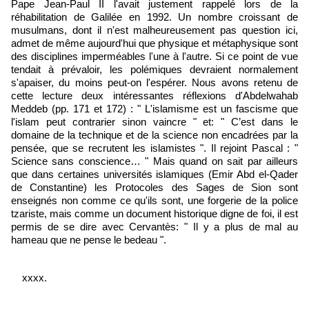
Pape Jean-Paul II l'avait justement rappelé lors de la
réhabilitation de Galilée en 1992. Un nombre croissant de
musulmans, dont il n'est malheureusement pas question ici,
admet de même aujourd'hui que physique et métaphysique sont
des disciplines imperméables l'une à l'autre. Si ce point de vue
tendait à prévaloir, les polémiques devraient normalement
s'apaiser, du moins peut-on l'espérer. Nous avons retenu de
cette lecture deux intéressantes réflexions d'Abdelwahab
Meddeb (pp. 171 et 172) : " L'islamisme est un fascisme que
l'islam peut contrarier sinon vaincre " et: " C’est dans le
domaine de la technique et de la science non encadrées par la
pensée, que se recrutent les islamistes ". Il rejoint Pascal : "
Science sans conscience… " Mais quand on sait par ailleurs
que dans certaines universités islamiques (Emir Abd el-Qader
de Constantine) les Protocoles des Sages de Sion sont
enseignés non comme ce qu'ils sont, une forgerie de la police
tzariste, mais comme un document historique digne de foi, il est
permis de se dire avec Cervantès: " Il y a plus de mal au
hameau que ne pense le bedeau ".
xxxx.