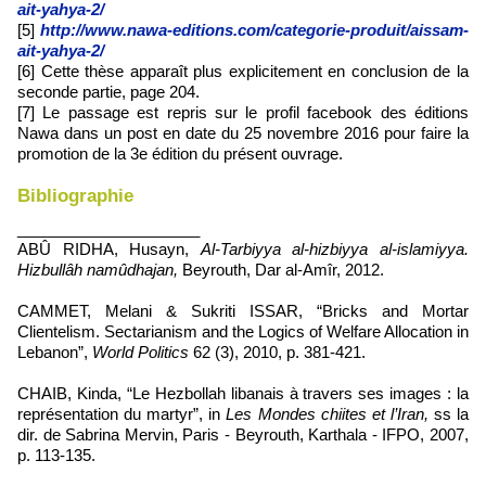
ait-yahya-2/
[5]
http://www.nawa-editions.com/categorie-produit/aissam-
ait-yahya-2/
[6] Cette thèse apparaît plus explicitement en conclusion de la
seconde partie, page 204.
[7] Le passage est repris sur le profil facebook des éditions
Nawa dans un post en date du 25 novembre 2016 pour faire la
promotion de la 3e édition du présent ouvrage.
Bibliographie
_____________________
ABÛ RIDHA, Husayn,
Al-Tarbiyya al-hizbiyya al-islamiyya.
Hizbullâh namûdhajan,
Beyrouth, Dar al-Amîr, 2012.
CAMMET, Melani & Sukriti ISSAR, “Bricks and Mortar
Clientelism. Sectarianism and the Logics of Welfare Allocation in
Lebanon”,
World Politics
62 (3), 2010, p. 381-421.
CHAIB, Kinda, “Le Hezbollah libanais à travers ses images : la
représentation du martyr”, in
Les Mondes chiites et l’Iran,
ss la
dir. de Sabrina Mervin,
Paris - Beyrouth, Karthala - IFPO, 2007,
p. 113-135.