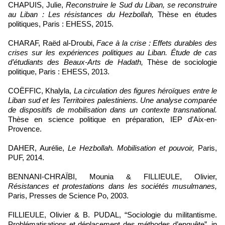
CHAPUIS, Julie,
Reconstruire le Sud du Liban, se reconstruire
au Liban : Les résistances du Hezbollah,
Thèse en études
politiques, Paris : EHESS, 2015.
CHARAF, Raëd al-Droubi,
Face à la crise : Effets durables des
crises sur les expériences politiques au Liban. Étude de cas
d’étudiants des Beaux-Arts de Hadath,
Thèse de sociologie
politique, Paris : EHESS, 2013.
COËFFIC, Khalyla,
La circulation des figures héroïques entre le
Liban sud et les Territoires palestiniens. Une analyse comparée
de dispositifs de mobilisation dans un contexte transnational.
Thèse en science politique en préparation, IEP d’Aix-en-
Provence.
DAHER, Aurélie,
Le Hezbollah. Mobilisation et pouvoir,
Paris,
PUF, 2014.
BENNANI-CHRAÏBI, Mounia & FILLIEULE, Olivier,
Résistances et protestations dans les sociétés musulmanes,
Paris, Presses de Science Po, 2003.
FILLIEULE, Olivier & B. PUDAL, “Sociologie du militantisme.
Problématisations et déplacement des méthodes d’enquête”, in