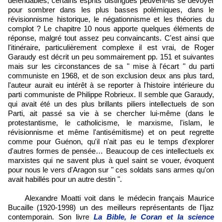
défendables, certains esprits distingués peuvent-ils se dévoyer
pour sombrer dans les plus basses polémiques, dans le
révisionnisme historique, le négationnisme et les théories du
complot ? Le chapitre 10 nous apporte quelques éléments de
réponse, malgré tout assez peu convaincants. C'est ainsi que
l'itinéraire, particulièrement complexe il est vrai, de Roger
Garaudy est décrit un peu sommairement pp. 151 et suivantes
mais sur les circonstances de sa " mise à l'écart " du parti
communiste en 1968, et de son exclusion deux ans plus tard,
l'auteur aurait eu intérêt à se reporter à l'histoire intérieure du
parti communiste de Philippe Robrieux. Il semble que Garaudy,
qui avait été un des plus brillants piliers intellectuels de son
Parti, ait passé sa vie à se chercher lui-même (dans le
protestantisme, le catholicisme, le marxisme, l'islam, le
révisionnisme et même l'antisémitisme) et on peut regrette
comme pour Guénon, qu'il n'ait pas eu le temps d'explorer
d'autres formes de pensée… Beaucoup de ces intellectuels ex
marxistes qui ne savent plus à quel saint se vouer, évoquent
pour nous le vers d'Aragon sur " ces soldats sans armes qu'on
avait habillés pour un autre destin ".
Alexandre Moatti voit dans le médecin français Maurice
Bucaille (1920-1998) un des meilleurs représentants de l'Ijaz
contemporain. Son livre
La Bible, le Coran et la science