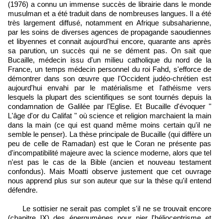
(1976) a connu un immense succès de librairie dans le monde
musulman et a été traduit dans de nombreuses langues. Il a été
très largement diffusé, notamment en Afrique subsaharienne,
par les soins de diverses agences de propagande saoudiennes
et libyennes et connait aujourd'hui encore, quarante ans après
sa parution, un succès qui ne se dément pas. On sait que
Bucaille, médecin issu d'un milieu catholique du nord de la
France, un temps médecin personnel du roi Fahd, s'efforce de
démontrer dans son œuvre que l'Occident judéo-chrétien est
aujourd'hui envahi par le matérialisme et l'athéisme vers
lesquels la plupart des scientifiques se sont tournés depuis la
condamnation de Galilée par l'Eglise. Et Bucaille d'évoquer "
L'âge d'or du Califat " où science et religion marchaient la main
dans la main (ce qui est quand même moins certain qu'il ne
semble le penser). La thèse principale de Bucaille (qui diffère un
peu de celle de Ramadan) est que le Coran ne présente pas
d'incompatibilité majeure avec la science moderne, alors que tel
n'est pas le cas de la Bible (ancien et nouveau testament
confondus). Mais Moatti observe justement que cet ouvrage
nous apprend plus sur son auteur que sur la thèse qu'il entend
défendre.
Le sottisier ne serait pas complet s'il ne se trouvait encore
(chapitre IX) des énergumènes pour nier l'héliocentrisme et