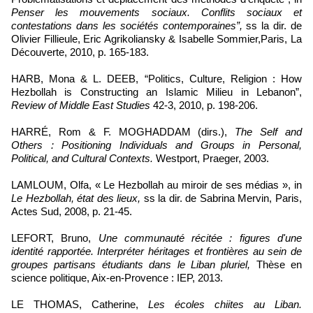
Penser les mouvements sociaux. Conflits sociaux et
contestations dans les sociétés contemporaines”,
ss la dir. de
Olivier Fillieule, Eric Agrikoliansky & Isabelle Sommier,
Paris, La
Découverte, 2010, p. 165-183.
HARB, Mona & L. DEEB, “Politics, Culture, Religion : How
Hezbollah is Constructing an Islamic Milieu in Lebanon”,
Review of Middle East Studies
42-3, 2010, p. 198-206.
HARRÉ, Rom & F. MOGHADDAM (dirs.),
The Self and
Others : Positioning Individuals and Groups in Personal,
Political, and Cultural Contexts.
Westport, Praeger, 2003.
LAMLOUM, Olfa, « Le Hezbollah au miroir de ses médias », in
Le Hezbollah, état des lieux,
ss la dir. de Sabrina Mervin, Paris,
Actes Sud, 2008, p. 21-45.
LEFORT, Bruno,
Une communauté récitée : figures d'une
identité rapportée. Interpréter héritages et frontières au sein de
groupes partisans étudiants dans le Liban pluriel,
Thèse en
science politique, Aix-en-Provence : IEP, 2013.
LE THOMAS, Catherine,
Les écoles chiites au Liban.