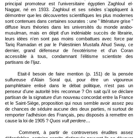
principal promoteur est l'universitaire égyptien Zaghloul el-
Naggar, né en 1933. Zaghloul et ses séides s'appliquent à
démontrer que les découvertes scientifiques les plus modernes
sont contenues dans certaines sourates : une " littérature grise "
diffuse leurs théories dans les universités du monde arabo-
musulman, mais en dépit d'un indéniable succès de librairie,
leurs idées n'en sont pas moins combattues avec force par
Tariq Ramadan et par le Palestinien Mustafa Ahud Sway, ce
dernier, grand défenseur de l'exotérisme et d'un Coran
accessible à tous, condamnant l'élitisme scientiste des
partisans de l'Ijaz.
Etait-il besoin de faire mention (p. 151) de la pensée
sulfureuse d'Alain Soral qui, pour être un vigoureux
pamphlétaire enlisé dans le débat politique, n'est pas un
penseur d'une autorité très reconnue ? On sait qu'il se déclare
partisan de la signature d'un nouveau concordat entre la France
et le Saint-Siège, proposition qui nous semble avoir assez peu
de chances de séduire aucune des deux parties, ni surtout de
remporter l'adhésion des Français, peu disposés à remettre en
cause la loi de 1905 ?
Quos vult perdere
…
Comment, à partir de controverses érudites assez