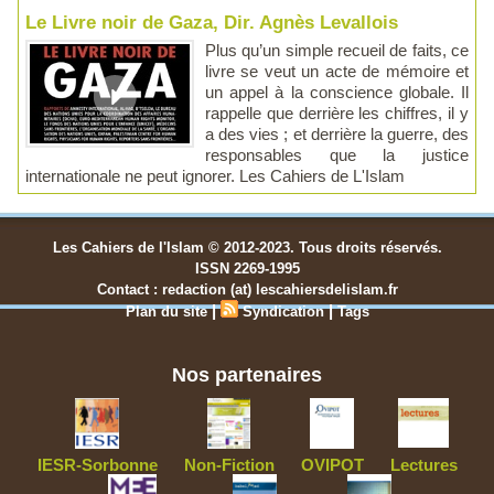
Le Livre noir de Gaza, Dir. Agnès Levallois
Plus qu’un simple recueil de faits, ce
livre se veut un acte de mémoire et
un appel à la conscience globale. Il
rappelle que derrière les chiffres, il y
a des vies ; et derrière la guerre, des
responsables que la justice
internationale ne peut ignorer. Les Cahiers de L'Islam
Les Cahiers de l'Islam © 2012-2023. Tous droits réservés.
ISSN 2269-1995
Contact : redaction (at) lescahiersdelislam.fr
|
|
Plan du site
Syndication
Tags
Nos partenaires
IESR-Sorbonne
Non-Fiction
OVIPOT
Lectures