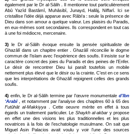
également par le Dr al-Sâlih . Il mentionne tout particulièrement
Abû Yazîd Bastâmî, Muhâsibî, Junayd, Hallâj, Niffarî. Ici se
cristallise l’idée déjà apparue avec Râbi‘a : seule la présence de
Dieu dans son amour a quelque valeur. Les plaisirs du Paradis,
en eux-mêmes sont secondaires. Ils correspondent en tout cas
à une foi médiocre, mercenaire.
3)
le Dr al-Sâlih évoque ensuite la pensée spiritualiste de
Ghazâlî dans un chapitre entier . Ghazâlî réconcilie le dogme
commun de l’islam avec l’expérience des soufis. Il insiste sur le
caractère concret des joies du Paradis et des peines de l’Enfer.
Le désir de rencontrer Dieu lui paraît toutefois un mobile
nettement plus élevé que le désir ou la crainte. C’est en ce sens
que les interprétations de Ghazâlî rejoignent celles des grands
soufis.
4)
enfin, le Dr al-Sâlih termine par l’œuvre monumentale
d’Ibn
‘Arabî
, et notamment par l’analyse des chapitres 60 à 65 des
Futûhât al-Makkiyya
. Cette oeuvre mérite en effet à tous
égards un traitement particulier. Le
Shaykh al-akbar
y propose
en effet une des visions les plus traditionnelles et les plus
novatrices à la fois de l’eschatologie musulmane. On sait que
Miguel Asin Palacios avait voulu y voir l’une des sources