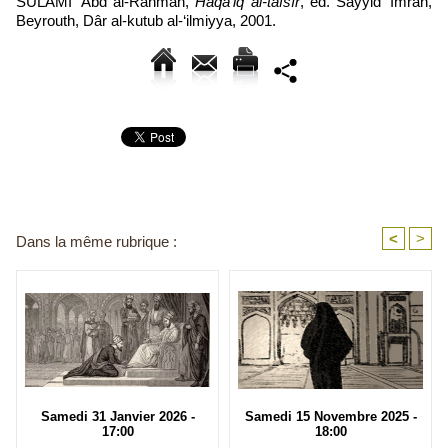
SULAMÎ ‘Abd al-Rahmân,
Haqâ’iq al-tafsîr
, éd. Sayyid ‘Imrân,
Beyrouth, Dâr al-kutub al-‘ilmiyya, 2001.
<
>
Dans la même rubrique :
Samedi 31 Janvier 2026 -
Samedi 15 Novembre 2025 -
17:00
18:00