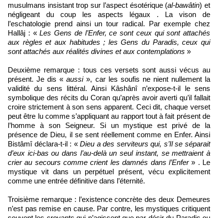
musulmans insistant trop sur l’aspect ésotérique (
al-bawâtin
) et
négligeant du coup les aspects légaux . La vison de
l’eschatologie prend ainsi un tour radical. Par exemple chez
Hallâj : «
Les Gens de l’Enfer, ce sont ceux qui sont attachés
aux règles et aux habitudes ; les Gens du Paradis, ceux qui
sont attachés aux réalités divines et aux contemplations
»
Deuxième remarque : tous ces versets sont aussi vécus au
présent. Je dis «
aussi
», car les soufis ne nient nullement la
validité du sens littéral. Ainsi Kâshânî n’expose-t-il le sens
symbolique des récits du Coran qu’après avoir averti qu’il fallait
croire strictement à son sens apparent. Ceci dit, chaque verset
peut être lu comme s’appliquant au rapport tout à fait présent de
l’homme à son Seigneur. Si un mystique est privé de la
présence de Dieu, il se sent réellement comme en Enfer. Ainsi
Bistâmî déclara-t-il : «
Dieu a des serviteurs qui, s’Il se séparait
d’eux ici-bas ou dans l’au-delà un seul instant, se mettraient à
crier au secours comme crient les damnés dans l’Enfer
» . Le
mystique vit dans un perpétuel présent, vécu explicitement
comme une entrée définitive dans l’éternité.
Troisième remarque : l’existence concrète des deux Demeures
n’est pas remise en cause. Par contre, les mystiques critiquent
souvent les croyants qui n’agissent que par désir du Paradis ou