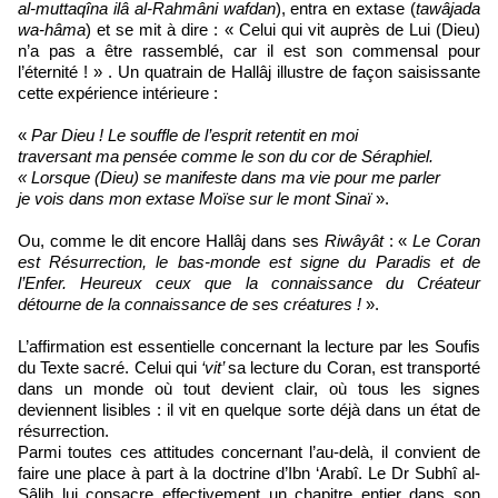
al-muttaqîna ilâ al-Rahmâni wafdan
), entra en extase (
tawâjada
wa-hâma
) et se mit à dire : « Celui qui vit auprès de Lui (Dieu)
n’a pas a être rassemblé, car il est son commensal pour
l’éternité ! » . Un quatrain de Hallâj illustre de façon saisissante
cette expérience intérieure :
«
P
a
r Dieu ! Le souffle de l’esprit retentit en moi
traversant ma pensée comme le son du cor de Séraphiel.
« Lorsque (Dieu) se manifeste dans ma vie pour me parler
je vois dans mon extase Moïse sur le mont Sinaï
».
Ou, comme le dit encore Hallâj dans ses
Riwâyât
: «
Le Coran
est Résurrection, le bas-monde est signe du Paradis et de
l’Enfer. Heureux ceux que la connaissance du Créateur
détourne de la connaissance de ses créatures !
».
L’affirmation est essentielle concernant la lecture par les Soufis
du Texte sacré. Celui qui
‘vit’
sa lecture du Coran, est transporté
dans un monde où tout devient clair, où tous les signes
deviennent lisibles : il vit en quelque sorte déjà dans un état de
résurrection.
Parmi toutes ces attitudes concernant l’au-delà, il convient de
faire une place à part à la doctrine d’Ibn ‘Arabî. Le Dr Subhî al-
Sâlih lui consacre effectivement un chapitre entier dans son