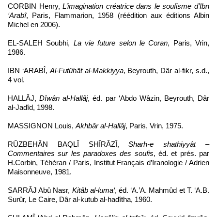
CORBIN Henry,
L’imagination créatrice dans le soufisme d’Ibn
‘Arabî
, Paris, Flammarion, 1958 (réédition aux éditions Albin
Michel en 2006).
EL-SALEH Soubhi,
La vie future selon le Coran
, Paris, Vrin,
1986.
IBN ‘ARABÎ,
Al-Futûhât al-Makkiyya
, Beyrouth, Dâr al-fikr, s.d.,
4 vol.
HALLÂJ,
Dîwân al-Hallâj
, éd. par ‘Abdo Wâzin, Beyrouth, Dâr
al-Jadîd, 1998.
MASSIGNON Louis,
Akhbâr al-Hallâj
, Paris, Vrin, 1975.
RÛZBEHÂN BAQLÎ SHÎRÂZÎ,
Sharh-e shathiyyât –
Commentaires sur les paradoxes des soufis
, éd. et prés. par
H.Corbin, Téhéran / Paris, Institut Français d’Iranologie / Adrien
Maisonneuve, 1981.
SARRÂJ Abû Nasr,
Kitâb al-luma‘
, éd. ‘A.’A. Mahmûd et T. ‘A.B.
Surûr, Le Caire, Dâr al-kutub al-hadîtha, 1960.