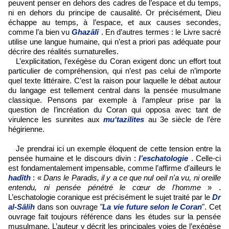
peuvent penser en dehors des cadres de l’espace et du temps,
ni en dehors du principe de causalité. Or précisément, Dieu
échappe au temps, à l’espace, et aux causes secondes,
comme l’a bien vu
Ghazâlî
. En d’autres termes : le Livre sacré
utilise une langue humaine, qui n’est a priori pas adéquate pour
décrire des réalités surnaturelles.
L’explicitation, l’exégèse du Coran exigent donc un effort tout
particulier de compréhension, qui n’est pas celui de n’importe
quel texte littéraire. C’est la raison pour laquelle le débat autour
du langage est tellement central dans la pensée musulmane
classique. Pensons par exemple à l’ampleur prise par la
question de l’incréation du Coran qui opposa avec tant de
virulence les sunnites aux
mu‘tazilites
au 3e siècle de l’ère
hégirienne.
Je prendrai ici un exemple éloquent de cette tension entre la
pensée humaine et le discours divin :
l’eschatologie
. Celle-ci
est fondamentalement impensable, comme l’affirme d’ailleurs le
hadîth
: «
Dans le Paradis, il y a ce que nul oeil n'a vu, ni oreille
entendu, ni pensée pénétré le cœur de l'homme
» .
L’eschatologie coranique est précisément le sujet traité par le
Dr
al-Sâlih
dans son ouvrage
"
La vie future selon le Coran
"
. Cet
ouvrage fait toujours référence dans les études sur la pensée
musulmane. L’auteur y décrit les principales voies de l’exégèse