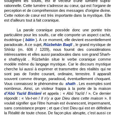
soulignent les soufis, est le vecteur d’une lumière supra-
rationnelle. Cette lumière s’adresse au cœur, qui est l’organe de
perception et de compréhension des messages d’origine divine.
Cette notion de cœur est très importante dans la mystique. Elle
est d’ailleurs tout à fait coranique.
La parole coranique possède donc une portée très
particulière pour les soufis, car elle comporte un aspect caché,
ésotérique (
bâtin
). A ce moment, elle devient essentiellement
paradoxale. A ce sujet,
Rûzbehân Baqlî
, le grand mystique de
Shîrâz (m. 606 / 1209), nous fournit des considérations
intéressantes et elles aussi paradoxales dans son grand
Sharh-
e shathiyyât
. Rûzbehân situe le verbe coranique comme
modèle même du langage mystique. Car le discours mystique
cherche lui aussi à exprimer et transmettre des réalités qui ne
sont pas de l’ordre courant, ordinaire, terrestre. Il apparaît
souvent comme étrange, paradoxal, éventuellement choquant.
Vous connaissez le phénomène du
shath
. Les exemples sont
nombreux. Ainsi, un visiteur frappa à la porte de la maison
d’Abû Yazîd Bistâmî
et appela : «
Abû Yazîd !
». Ce dernier
répondit : «
Va-t-en ! Il n’y a que Dieu dans cette maison
». Il
voulait signifier que l’être humain est évanescent, impermanent,
sans consistance propre ; et que c’est Dieu qui est en définitive
la Réalité
de toute chose. De façon plus abrupte, c’est aussi ce