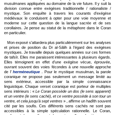
musulmanes appliquées au domaine de la vie future. Il y suit la
division connue entre exégèses traditionnelle / rationaliste /
mystique. Son enquête à travers les courants d’exégèse
médiévaux le conduisent à opter pour une voie moyenne et
moderne sur cette question de la langue sacrée et de ses
corollaires. Je pense au statut de la métaphore dans le Coran
en particulier.
Mon exposé s’attardera plus particulièrement sur les analyses
et prises de position du Dr al-Sâlih à l’égard des exégèses
mystiques. Je travaille depuis quelques années sur ces formes
de
tafsîr
. Elles me paraissent intéressantes à plusieurs égards.
Elles témoignent en effet d’une exégèse vécue, éprouvée,
ouvrant souvent des voies fécondes à une nouvelle approche
de l’
herméneutique
. Pour le mystique musulman, la parole
coranique ne propose pas seulement un message limité au
sens extérieur, accessible par la simple connaissance
linguistique. Chaque verset coranique est porteur de multiples
sens intérieurs : «
Le Coran possède un dos (le sens apparent)
et un ventre (le sens caché), et ce ventre possède à son tour un
ventre, et cela jusqu’à sept ventres
» , affirme un hadîth souvent
cité par les soufis. Ces différents sens cachés ne sont pas
accessibles à la simple spéculation rationnelle. Le Coran,