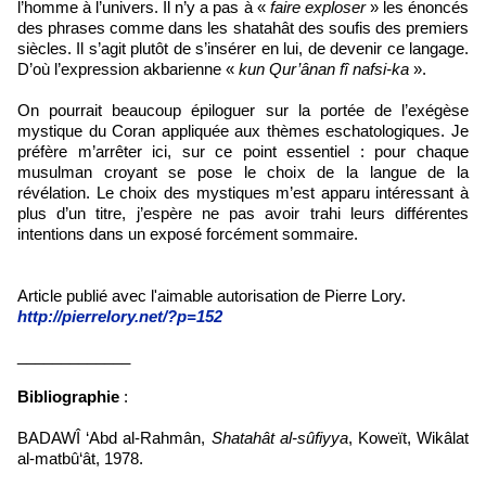
l’homme à l’univers. Il n’y a pas à «
faire exploser
» les énoncés
des phrases comme dans les shatahât des soufis des premiers
siècles. Il s’agit plutôt de s’insérer en lui, de devenir ce langage.
D’où l’expression akbarienne «
kun Qur’ânan fî nafsi-ka
».
On pourrait beaucoup épiloguer sur la portée de l’exégèse
mystique du Coran appliquée aux thèmes eschatologiques. Je
préfère m’arrêter ici, sur ce point essentiel : pour chaque
musulman croyant se pose le choix de la langue de la
révélation. Le choix des mystiques m’est apparu intéressant à
plus d’un titre, j’espère ne pas avoir trahi leurs différentes
intentions dans un exposé forcément sommaire.
Article publié avec l'aimable autorisation de Pierre Lory.
http://pierrelory.net/?p=152
_____________
Bibliographie
:
BADAWÎ ‘Abd al-Rahmân,
Shatahât al-sûfiyya
, Koweït, Wikâlat
al-matbû‘ât, 1978.