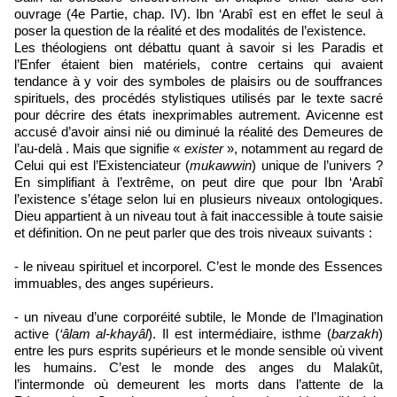
ouvrage (4e Partie, chap. IV). Ibn ‘Arabî est en effet le seul à
poser la question de la réalité et des modalités de l’existence.
Les théologiens ont débattu quant à savoir si les Paradis et
l’Enfer étaient bien matériels, contre certains qui avaient
tendance à y voir des symboles de plaisirs ou de souffrances
spirituels, des procédés stylistiques utilisés par le texte sacré
pour décrire des états inexprimables autrement. Avicenne est
accusé d’avoir ainsi nié ou diminué la réalité des Demeures de
l’au-delà . Mais que signifie «
exister
», notamment au regard de
Celui qui est l’Existenciateur (
mukawwin
) unique de l’univers ?
En simplifiant à l’extrême, on peut dire que pour Ibn ‘Arabî
l’existence s’étage selon lui en plusieurs niveaux ontologiques.
Dieu appartient à un niveau tout à fait inaccessible à toute saisie
et définition. On ne peut parler que des trois niveaux suivants :
- le niveau spirituel et incorporel. C’est le monde des Essences
immuables, des anges supérieurs.
- un niveau d’une corporéité subtile, le Monde de l’Imagination
active (
‘âlam al-khayâl
). Il est intermédiaire, isthme (
barzakh
)
entre les purs esprits supérieurs et le monde sensible où vivent
les humains. C’est le monde des anges du Malakût,
l’intermonde où demeurent les morts dans l’attente de la