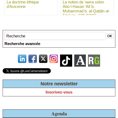
La doctrine éthique
La notion de ‘awra selon
d’Avicenne
Abû l-Ḥasan ‘Alî b.
Muḥammad b. al-Qaṭṭân al-
Fâsî (m. 628 /1231)
Recherche avancée
Notre newsletter
Inscrivez-vous
Agenda