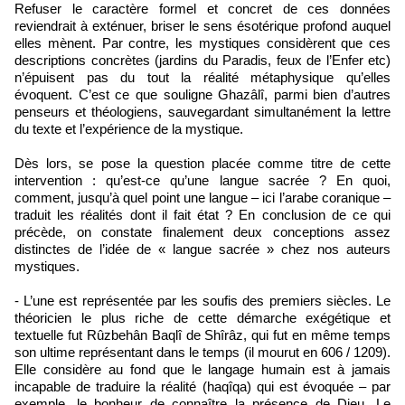
Refuser le caractère formel et concret de ces données
reviendrait à exténuer, briser le sens ésotérique profond auquel
elles mènent. Par contre, les mystiques considèrent que ces
descriptions concrètes (jardins du Paradis, feux de l’Enfer etc)
n’épuisent pas du tout la réalité métaphysique qu’elles
évoquent. C’est ce que souligne Ghazâlî, parmi bien d’autres
penseurs et théologiens, sauvegardant simultanément la lettre
du texte et l’expérience de la mystique.
Dès lors, se pose la question placée comme titre de cette
intervention : qu’est-ce qu’une langue sacrée ? En quoi,
comment, jusqu’à quel point une langue – ici l’arabe coranique –
traduit les réalités dont il fait état ? En conclusion de ce qui
précède, on constate finalement deux conceptions assez
distinctes de l’idée de « langue sacrée » chez nos auteurs
mystiques.
- L’une est représentée par les soufis des premiers siècles. Le
théoricien le plus riche de cette démarche exégétique et
textuelle fut Rûzbehân Baqlî de Shîrâz, qui fut en même temps
son ultime représentant dans le temps (il mourut en 606 / 1209).
Elle considère au fond que le langage humain est à jamais
incapable de traduire la réalité (haqîqa) qui est évoquée – par
exemple, le bonheur de connaître la présence de Dieu. Le