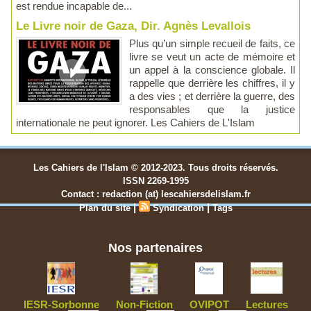
est rendue incapable de...
Le Livre noir de Gaza, Dir. Agnès Levallois
Plus qu’un simple recueil de faits, ce
livre se veut un acte de mémoire et
un appel à la conscience globale. Il
rappelle que derrière les chiffres, il y
a des vies ; et derrière la guerre, des
responsables que la justice
internationale ne peut ignorer. Les Cahiers de L'Islam
Les Cahiers de l'Islam © 2012-2023. Tous droits réservés.
ISSN 2269-1995
Contact : redaction (at) lescahiersdelislam.fr
|
|
Plan du site
Syndication
Tags
Nos partenaires
IESR-Sorbonne
Non-Fiction
OVIPOT
Lectures