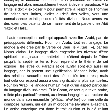
langage est alors inexorablement voué à devenir paradoxe. A la
limite, il doit « exploser » pour permettre à l’esprit de l’homme
de briser ses limites, d’aller au-delà des voiles, vers une
connaissance extatique des réalités divines. Nous avons vu
des exemples patents de ce maniement de la parole chez Abû
Yazîd et Hallâj.
- L’autre conception, celle qui apparaît avec Ibn ‘Arabî, part de
présupposés différents. Pour Ibn ‘Arabî, tout est langage. Le
monde a été créé par le Verbe de Dieu (le «
Kun
! »), par les
Noms divins. Le langage divin engendre les niveaux d’être
spirituels, imaginaux et matériels, il s’étend depuis le Trône
jusqu’à la septième terre. Pour reprendre le thème de cet
exposé : les êtres du Paradis et de l’Enfer sont eux aussi un
langage, car ils portent une signification. Manger, boire, avoir
des relations sexuelles sont des nécessités terrestres ; mais
tout cela correspond aussi à des significations plus spirituelles.
Pour Ibn ‘Arabî, le langage humain n’est qu’un aspect particulier
du langage divin universel. Et le Coran, en tant que texte arabe,
reflète plus particulièrement, au niveau langagier, la structure du
monde dans son ensemble (
al-‘âlam al-akbar
) comme celle du
composé humain, qui est un microcosme (
al-‘âlam al-asghar
).
Le verbe coranique est donc le trait d’union et la clé reliant