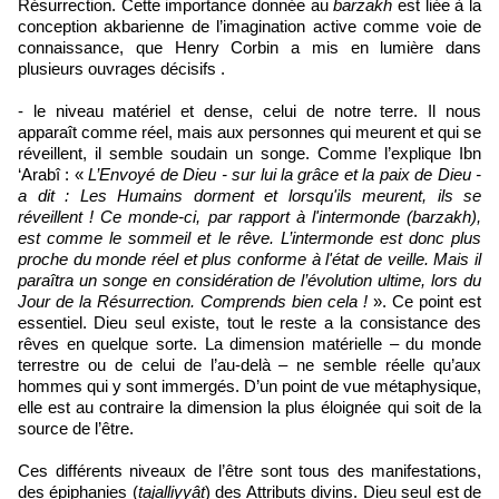
Résurrection. Cette importance donnée au
barzakh
est liée à la
conception akbarienne de l’imagination active comme voie de
connaissance, que Henry Corbin a mis en lumière dans
plusieurs ouvrages décisifs .
- le niveau matériel et dense, celui de notre terre. Il nous
apparaît comme réel, mais aux personnes qui meurent et qui se
réveillent, il semble soudain un songe. Comme l’explique Ibn
‘Arabî : «
L’Envoyé de Dieu - sur lui la grâce et la paix de Dieu -
a dit : Les Humains dorment et lorsqu'ils meurent, ils se
réveillent ! Ce monde-ci, par rapport à l'intermonde (barzakh),
est comme le sommeil et le rêve. L’intermonde est donc plus
proche du monde réel et plus conforme à l'état de veille. Mais il
paraîtra un songe en considération de l’évolution ultime, lors du
Jour de la Résurrection. Comprends bien cela !
». Ce point est
essentiel. Dieu seul existe, tout le reste a la consistance des
rêves en quelque sorte. La dimension matérielle – du monde
terrestre ou de celui de l’au-delà – ne semble réelle qu’aux
hommes qui y sont immergés. D’un point de vue métaphysique,
elle est au contraire la dimension la plus éloignée qui soit de la
source de l’être.
Ces différents niveaux de l’être sont tous des manifestations,
des épiphanies (
tajalliyyât
) des Attributs divins. Dieu seul est de