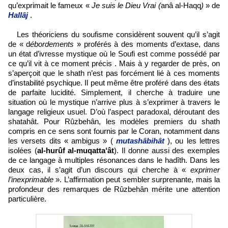
qu’exprimait le fameux «
Je suis le Dieu Vrai (
anâ al-Haqq
)
» de
Hallâj
.
Les théoriciens du soufisme considèrent souvent qu’il s’agit
de « d
ébordements
» proférés à des moments d’extase, dans
un état d’ivresse mystique où le Soufi est comme possédé par
ce qu’il vit à ce moment précis . Mais à y regarder de près, on
s’aperçoit que le
shath
n’est pas forcément lié à ces moments
d’instabilité psychique. Il peut même être proféré dans des états
de parfaite lucidité. Simplement, il cherche à traduire une
situation où le mystique n’arrive plus à s’exprimer à travers le
langage religieux usuel. D’où l’aspect paradoxal, déroutant des
shatahât. Pour Rûzbehân, les modèles premiers du shath
compris en ce sens sont fournis par le Coran, notamment dans
les versets dits « ambigus » (
mutashâbihât
), ou les lettres
isolées (
al-hurûf al-muqatta‘ât
). Il donne aussi des exemples
de ce langage à multiples résonances dans le hadîth. Dans les
deux cas, il s’agit d’un discours qui cherche à «
exprimer
l’inexprimable
». L’affirmation peut sembler surprenante, mais la
profondeur des remarques de Rûzbehân mérite une attention
particulière.