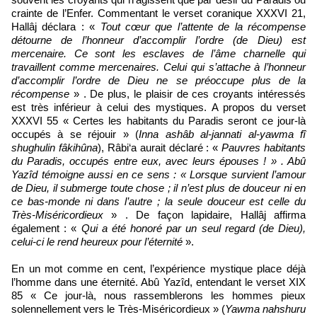
crainte de l’Enfer. Commentant le verset coranique XXXVI 21,
Hallâj déclara : «
Tout cœur que l’attente de la récompense
détourne de l’honneur d’accomplir l’ordre (de Dieu) est
mercenaire. Ce sont les esclaves de l’âme charnelle qui
travaillent comme mercenaires. Celui qui s’attache à l’honneur
d’accomplir l’ordre de Dieu ne se préoccupe plus de la
récompense
» . De plus, le plaisir de ces croyants intéressés
est très inférieur à celui des mystiques. A propos du verset
XXXVI 55 « Certes les habitants du Paradis seront ce jour-là
occupés à se réjouir » (
Inna ashâb al-jannati al-yawma fî
shughulin fâkihûna
), Râbi‘a aurait déclaré : «
Pauvres habitants
du Paradis, occupés entre eux, avec leurs épouses ! » . Abû
Yazîd témoigne aussi en ce sens : « Lorsque survient l’amour
de Dieu, il submerge toute chose ; il n’est plus de douceur ni en
ce bas-monde ni dans l’autre ; la seule douceur est celle du
Très-Miséricordieux
» . De façon lapidaire, Hallâj affirma
également : «
Qui a été honoré par un seul regard (de Dieu),
celui-ci le rend heureux pour l’éternité
».
En un mot comme en cent, l’expérience mystique place déjà
l’homme dans une éternité. Abû Yazîd, entendant le verset XIX
85 « Ce jour-là, nous rassemblerons les hommes pieux
solennellement vers le Très-Miséricordieux » (
Yawma nahshuru