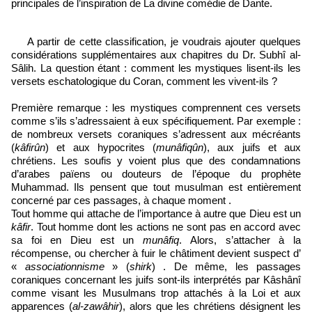
principales de l’inspiration de La divine comédie de Dante.
A partir de cette classification, je voudrais ajouter quelques
considérations supplémentaires aux chapitres du Dr. Subhî al-
Sâlih. La question étant : comment les mystiques lisent-ils les
versets eschatologique du Coran, comment les vivent-ils ?
Première remarque : les mystiques comprennent ces versets
comme s’ils s’adressaient à eux spécifiquement. Par exemple :
de nombreux versets coraniques s’adressent aux mécréants
(
kâfirûn
) et aux hypocrites (
munâfiqûn
), aux juifs et aux
chrétiens. Les soufis y voient plus que des condamnations
d’arabes païens ou douteurs de l’époque du prophète
Muhammad. Ils pensent que tout musulman est entièrement
concerné par ces passages, à chaque moment .
Tout homme qui attache de l’importance à autre que Dieu est un
kâfir
. Tout homme dont les actions ne sont pas en accord avec
sa foi en Dieu est un
munâfiq
. Alors, s’attacher à la
récompense, ou chercher à fuir le châtiment devient suspect d’
«
associationnisme
» (
shirk
) . De même, les passages
coraniques concernant les juifs sont-ils interprétés par Kâshânî
comme visant les Musulmans trop attachés à
la Loi
et aux
apparences (
al-zawâhir
), alors que les chrétiens désignent les