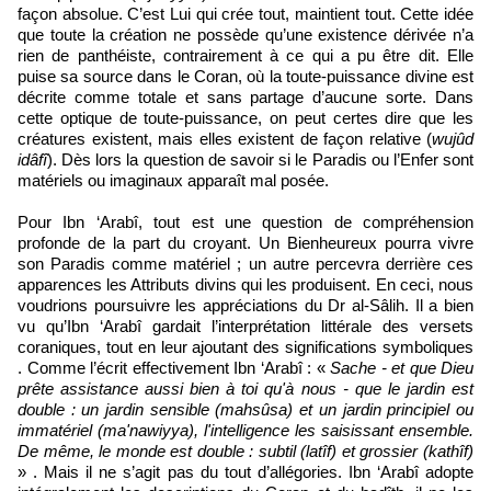
façon absolue. C’est Lui qui crée tout, maintient tout. Cette idée
que toute la création ne possède qu’une existence dérivée n’a
rien de panthéiste, contrairement à ce qui a pu être dit. Elle
puise sa source dans le Coran, où la toute-puissance divine est
décrite comme totale et sans partage d’aucune sorte. Dans
cette optique de toute-puissance, on peut certes dire que les
créatures existent, mais elles existent de façon relative (
wujûd
idâfî
). Dès lors la question de savoir si le Paradis ou l’Enfer sont
matériels ou imaginaux apparaît mal posée.
Pour Ibn ‘Arabî, tout est une question de compréhension
profonde de la part du croyant. Un Bienheureux pourra vivre
son Paradis comme matériel ; un autre percevra derrière ces
apparences les Attributs divins qui les produisent. En ceci, nous
voudrions poursuivre les appréciations du Dr al-Sâlih. Il a bien
vu qu’Ibn ‘Arabî gardait l’interprétation littérale des versets
coraniques, tout en leur ajoutant des significations symboliques
. Comme l’écrit effectivement Ibn ‘Arabî : «
Sache - et que Dieu
prête assistance aussi bien à toi qu'à nous - que le jardin est
double : un jardin sensible (mahsûsa) et un jardin principiel ou
immatériel (ma'nawiyya), l'intelligence les saisissant ensemble.
De même, le monde est double : subtil (latîf) et grossier (kathîf)
» . Mais il ne s’agit pas du tout d’allégories. Ibn ‘Arabî adopte