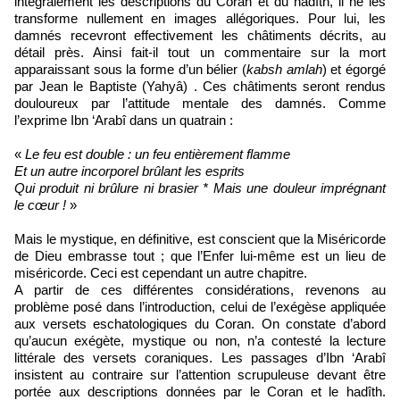
intégralement les descriptions du Coran et du hadîth, il ne les
transforme nullement en images allégoriques. Pour lui, les
damnés recevront effectivement les châtiments décrits, au
détail près. Ainsi fait-il tout un commentaire sur la mort
apparaissant sous la forme d’un bélier (
kabsh amlah
) et égorgé
par Jean le Baptiste (Yahyâ) . Ces châtiments seront rendus
douloureux par l’attitude mentale des damnés. Comme
l’exprime Ibn ‘Arabî dans un quatrain :
«
Le feu est double : un feu entièrement flamme
Et un autre incorporel brûlant les esprits
Qui produit ni brûlure ni brasier * Mais une douleur imprégnant
le cœur !
»
Mais le mystique, en définitive, est conscient que la Miséricorde
de Dieu embrasse tout ; que l’Enfer lui-même est un lieu de
miséricorde. Ceci est cependant un autre chapitre.
A partir de ces différentes considérations, revenons au
problème posé dans l’introduction, celui de l’exégèse appliquée
aux versets eschatologiques du Coran. On constate d’abord
qu’aucun exégète, mystique ou non, n’a contesté la lecture
littérale des versets coraniques. Les passages d’Ibn ‘Arabî
insistent au contraire sur l’attention scrupuleuse devant être
portée aux descriptions données par le Coran et le hadîth.