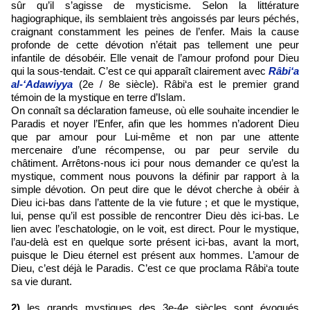
sûr qu’il s’agisse de mysticisme. Selon la littérature
hagiographique, ils semblaient très angoissés par leurs péchés,
craignant constamment les peines de l’enfer. Mais la cause
profonde de cette dévotion n’était pas tellement une peur
infantile de désobéir. Elle venait de l’amour profond pour Dieu
qui la sous-tendait. C’est ce qui apparaît clairement avec
Râbi‘a
al-‘Adawiyya
(2e / 8e siècle). Râbi‘a est le premier grand
témoin de la mystique en terre d’Islam.
On connaît sa déclaration fameuse, où elle souhaite incendier le
Paradis et noyer l’Enfer, afin que les hommes n’adorent Dieu
que par amour pour Lui-même et non par une attente
mercenaire d’une récompense, ou par peur servile du
châtiment. Arrêtons-nous ici pour nous demander ce qu’est la
mystique, comment nous pouvons la définir par rapport à la
simple dévotion. On peut dire que le dévot cherche à obéir à
Dieu ici-bas dans l’attente de la vie future ; et que le mystique,
lui, pense qu’il est possible de rencontrer Dieu dès ici-bas. Le
lien avec l’eschatologie, on le voit, est direct. Pour le mystique,
l’au-delà est en quelque sorte présent ici-bas, avant la mort,
puisque le Dieu éternel est présent aux hommes. L’amour de
Dieu, c’est déjà le Paradis. C’est ce que proclama Râbi‘a toute
sa vie durant.
2)
les grands mystiques des 3e-4e siècles sont évoqués