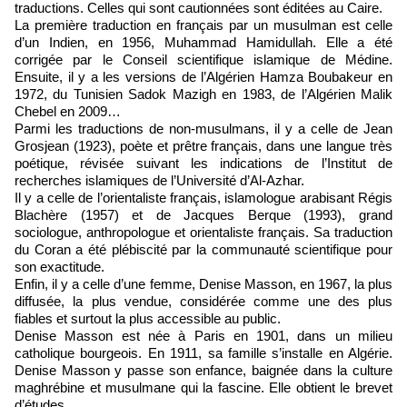
traductions. Celles qui sont cautionnées sont éditées au Caire.
La première traduction en français par un musulman est celle
d’un Indien, en 1956, Muhammad Hamidullah. Elle a été
corrigée par le Conseil scientifique islamique de Médine.
Ensuite, il y a les versions de l’Algérien Hamza Boubakeur en
1972, du Tunisien Sadok Mazigh en 1983, de l’Algérien Malik
Chebel en 2009…
Parmi les traductions de non-musulmans, il y a celle de Jean
Grosjean (1923), poète et prêtre français, dans une langue très
poétique, révisée suivant les indications de l’Institut de
recherches islamiques de l’Université d’Al-Azhar.
Il y a celle de l’orientaliste français, islamologue arabisant Régis
Blachère (1957) et de Jacques Berque (1993), grand
sociologue, anthropologue et orientaliste français. Sa traduction
du Coran a été plébiscité par la communauté scientifique pour
son exactitude.
Enfin, il y a celle d’une femme, Denise Masson, en 1967, la plus
diffusée, la plus vendue, considérée comme une des plus
fiables et surtout la plus accessible au public.
Denise Masson est née à Paris en 1901, dans un milieu
catholique bourgeois. En 1911, sa famille s’installe en Algérie.
Denise Masson y passe son enfance, baignée dans la culture
maghrébine et musulmane qui la fascine. Elle obtient le brevet
d’études.