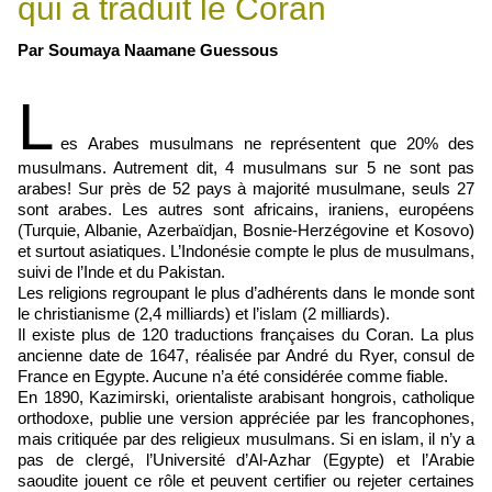
qui a traduit le Coran
Par Soumaya Naamane Guessous
L
es Arabes musulmans ne représentent que 20% des
musulmans. Autrement dit, 4 musulmans sur 5 ne sont pas
arabes! Sur près de 52 pays à majorité musulmane, seuls 27
sont arabes. Les autres sont africains, iraniens, européens
(Turquie, Albanie, Azerbaïdjan, Bosnie-Herzégovine et Kosovo)
et surtout asiatiques. L’Indonésie compte le plus de musulmans,
suivi de l’Inde et du Pakistan.
Les religions regroupant le plus d’adhérents dans le monde sont
le christianisme (2,4 milliards) et l’islam (2 milliards).
Il existe plus de 120 traductions françaises du Coran. La plus
ancienne date de 1647, réalisée par André du Ryer, consul de
France en Egypte. Aucune n’a été considérée comme fiable.
En 1890, Kazimirski, orientaliste arabisant hongrois, catholique
orthodoxe, publie une version appréciée par les francophones,
mais critiquée par des religieux musulmans. Si en islam, il n’y a
pas de clergé, l’Université d’Al-Azhar (Egypte) et l’Arabie
saoudite jouent ce rôle et peuvent certifier ou rejeter certaines