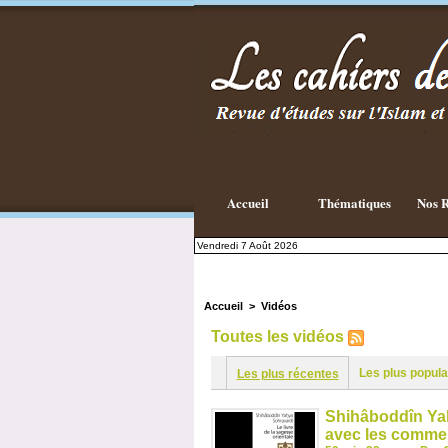
Accueil
Thématiques
Nos R
Vendredi 7 Août 2026
Accueil
>
Vidéos
Toutes les vidéos
Les plus popula
Les plus récentes
Shihâboddîn Yahy
avec les commen