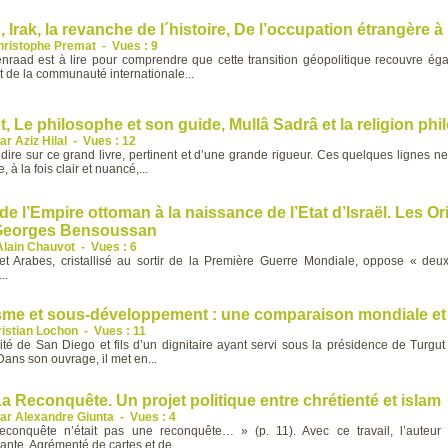
Irak, la revanche de l´histoire, De l’occupation étrangère à 
hristophe Premat
-
Vues : 9
nraad est à lire pour comprendre que cette transition géopolitique recouvre éga
 de la communauté internationale...
, Le philosophe et son guide, Mullâ Sadrâ et la religion ph
ar Aziz Hilal
-
Vues : 12
 dire sur ce grand livre, pertinent et d’une grande rigueur. Ces quelques lignes 
 à la fois clair et nuancé,...
 de l’Empire ottoman à la naissance de l’Etat d’Israël. Les Or
 Georges Bensoussan
Alain Chauvot
-
Vues : 6
s et Arabes, cristallisé au sortir de la Première Guerre Mondiale, oppose « deu
..
risme et sous-développement : une comparaison mondiale et
ristian Lochon
-
Vues : 11
ité de San Diego et fils d’un dignitaire ayant servi sous la présidence de Turgu
Dans son ouvrage, il met en...
a Reconquête. Un projet politique entre chrétienté et islam
ar Alexandre Giunta
-
Vues : 4
Reconquête n’était pas une reconquête… » (p. 11). Avec ce travail, l’auteu
ante. Agrémenté de cartes et de...