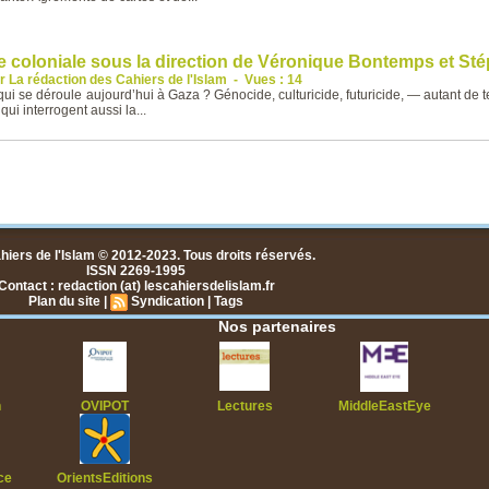
e coloniale sous la direction de Véronique Bontemps et Sté
r La rédaction des Cahiers de l'Islam
-
Vues : 14
 se déroule aujourd’hui à Gaza ? Génocide, culturicide, futuricide, — autant de 
qui interrogent aussi la...
hiers de l'Islam © 2012-2023. Tous droits réservés.
ISSN 2269-1995
Contact : redaction (at) lescahiersdelislam.fr
Plan du site
|
Syndication
|
Tags
Nos partenaires
n
OVIPOT
Lectures
MiddleEastEye
ce
OrientsEditions