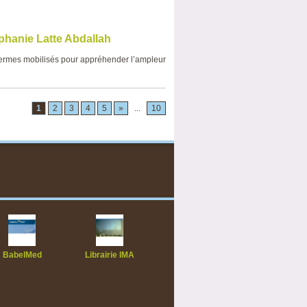
phanie Latte Abdallah
termes mobilisés pour appréhender l’ampleur
1
2
3
4
5
»
...
10
BabelMed
Librairie IMA