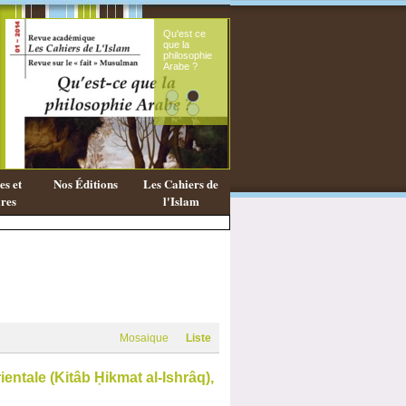
Qu'est ce
Le s
que la
fémi
philosophie
mes
Arabe ?
cora
s et
Nos Éditions
Les Cahiers de
res
l'Islam
Mosaique
Liste
entale (Kitâb Ḥikmat al-Ishrâq),