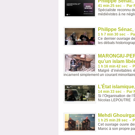
Philippe Sénac, L
41 min 25 sec
-
Par 
Spécialiste reconnu d
médiévistes à ne néglig
Philippe Sénac,
1 h 7 min 30 sec
-
Pa
Ce dernier ouvrage de 
les débats historiogra
MARONGIU-PERR
qu’un islam libé
1 h 16 min 42 sec
-
P
Malgré d’inévitables é
incarnent simplement un courant minoritaire
L’État islamique
14 min 33 sec
-
Par 
Si l’Organisation de l
Nicolas LEPOUTRE Pub
Mehdi Ghouirgat
1 h 25 min 28 sec
-
P
Cet ouvrage ouvre des
Maroc à son propre pas