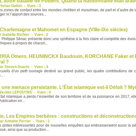
’autre bataille de Poitiers. Quand la Narbonnaise était arabe 
Florian Gallon
-
Vues : 3
es zones de contact entre les mondes chrétien et musulman, de part et d’autre de
er ni l’apport des sources...
 Charlemagne et Mahomet en Espagne (VIIIe-IXe siècles)
r Isabelle Richter
-
Vues : 2
Philippe Sénac présente donc une synthèse à la fois claire et complète des évolut
phiques à propos de chacun...
IA Omero, HEUNINCKX Baudouin, KORCHANE Faker et PRI
ral ?
ar Steven Duarte
-
Vues : 4
cueils d’un petit ouvrage destiné au grand public, les quatre contributions de c
...
, une menace persistante. L'État islamique est-il Défait ? 
Nicolas LEPOUTRE
-
Vues : 0
’État islamique a perdu l’essentiel de son territoire et de sa puissance en 2017, e
lication en...
e, Les Empires berbères : constructions et déconstructions
ar Antoine Perrier
-
Vues : 1
 pistes intéressantes pour de nouvelles enquêtes qui embrasseraient aussi la pé
sé, ainsi que sa production...