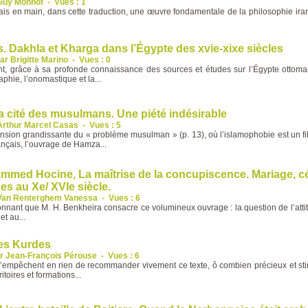
Guy Monnot
-
Vues : 1
ais en main, dans cette traduction, une œuvre fondamentale de la philosophie i
. Dakhla et Kharga dans l’Égypte des xvie-xixe siècles
ar Brigitte Marino
-
Vues : 0
nt, grâce à sa profonde connaissance des sources et études sur l’Égypte ottoman
aphie, l’onomastique et la...
a cité des musulmans. Une piété indésirable
Arthur Marcel Casas
-
Vues : 5
nsion grandissante du « problème musulman » (p. 13), où l’islamophobie est un fil
rançais, l’ouvrage de Hamza...
med Hocine, La maîtrise de la concupiscence. Mariage, cél
nes au Xe/ XVIe siècle.
Van Renterghem Vanessa
-
Vues : 6
onnant que M. H. Benkheira consacre ce volumineux ouvrage : la question de l’attit
et au...
es Kurdes
r Jean-François Pérouse
-
Vues : 6
’empêchent en rien de recommander vivement ce texte, ô combien précieux et stimul
toires et formations...