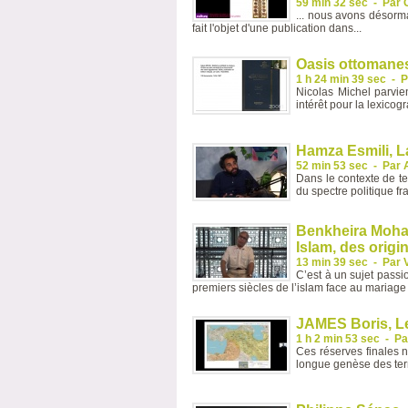
59 min 32 sec
-
Par 
... nous avons désorm
fait l'objet d'une publication dans...
Oasis ottomanes
1 h 24 min 39 sec
-
P
Nicolas Michel parvie
intérêt pour la lexicogr
Hamza Esmili, L
52 min 53 sec
-
Par 
Dans le contexte de te
du spectre politique f
Benkheira Moham
Islam, des origi
13 min 39 sec
-
Par 
C’est à un sujet passi
premiers siècles de l’islam face au mariage 
JAMES Boris, L
1 h 2 min 53 sec
-
Pa
Ces réserves finales n
longue genèse des terri