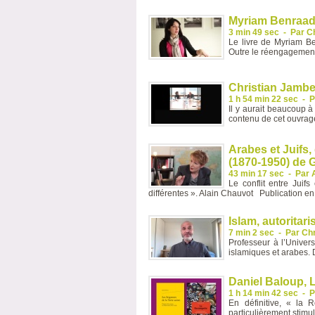
Myriam Benraad, 
3 min 49 sec
-
Par C
Le livre de Myriam Be
Outre le réengagement
Christian Jambet
1 h 54 min 22 sec
-
P
Il y aurait beaucoup à
contenu de cet ouvrage,
Arabes et Juifs,
(1870-1950) de
43 min 17 sec
-
Par 
Le conflit entre Juif
différentes ». Alain Chauvot Publication en.
Islam, autorita
7 min 2 sec
-
Par Ch
Professeur à l’Univers
islamiques et arabes. 
Daniel Baloup, L
1 h 14 min 42 sec
-
P
En définitive, « la 
particulièrement stimul