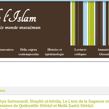
Existe-t-il
Les cahiers
une
de l'Islam
philosophie
Islamique ?
encontres
Défis, enjeux
Histoire et
Lectures
Annuaire
contemporains
épistémologie
critiques
Glossai
ires
a Sohravardi, Shaykh al-Ishrâq, Le Livre de la Sagesse ori
taires de Qoṭboddîn Shîrâzî et Mollâ Ṣadrâ Shîrâzî.