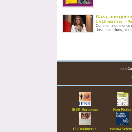
Gaza, une guerr
1 h 16 min 3 sec
-
Pa
Comment nommer ce qui
des destructions, mais 
Les Ca
IESR-Sorbonne
Non-Fictio
ŒilDeMinerve
Islam&Scien