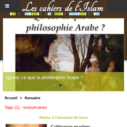
Qu'est ce que la philosophie Arabe ?
Accueil
>
Annuaire
Tags (1) : musulmanes
Retour à l'annuaire de liens
Californian muslims