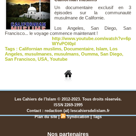
Un documentaire exclusif en 3
épisodes sur la communauté
musulmane de Californie.
Los Angeles, San Diego, San
Francisco... le voyage commence maintenant !
http://www.youtube.com/watch?v=6p
WYvPOl0pI
Tags :
Californian muslims
,
Documentaire
,
Islam
,
Los
Angeles
,
musulmanes
,
musulmans
,
Oumma
,
San Diego
,
San Francisco
,
USA
,
Youtube
Les Cahiers de l'Islam © 2012-2023. Tous droits réservés.
ISSN 2269-1995
Contact : redaction (at) lescahiersdelislam.fr
|
|
Plan du site
Syndication
Tags
Nos partenaires