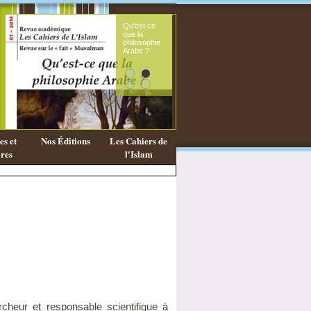
Qu'est ce
Le sou
que la
fémini
philosophie
mess
Arabe ?
coran
s et
Nos Éditions
Les Cahiers de
res
l'Islam
cheur et responsable scientifique à