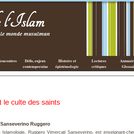
Existe-t-il
Les cahiers
une
de l'Islam
philosophie
Islamique ?
encontres
Défis, enjeux
Histoire et
Lectures
Annuaire
contemporains
épistémologie
critiques
Glossai
t le culte des saints
i Sanseverino Ruggero
 Islamologie, Ruggero Vimercati Sanseverino, est enseignant-cher