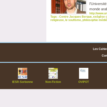
l’Universit
monde arab
http://www.un
Tags :
Centre Jacques Berque
,
exégèse c
religieuse
,
le soufisme
,
philosophie médié
Les Cahier
Cont
IESR-Sorbonne
Non-Fiction
OVIPOT