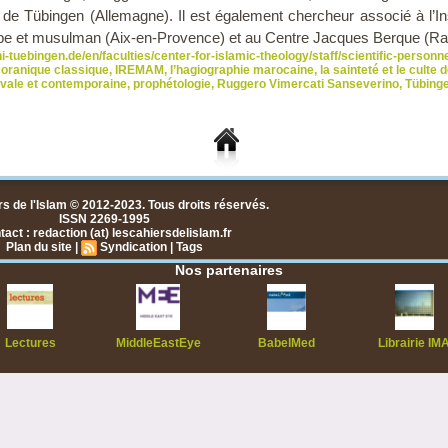
é de Tübingen (Allemagne). Il est également chercheur associé à l’In
e et musulman (Aix-en-Provence) et au Centre Jacques Berque (Ra
i-tuebingen.de/en/faculties/center-for-islamic-theology/staff/scientific-person
oranique classique
,
IREMAM
,
l’hagiographie marocaine
,
la sainteté et le culte 
vale et contemporaine
,
prophétologie
,
Ruggero Vimercati Sanseverino
,
Tübing
s de l'Islam © 2012-2023. Tous droits réservés.
ISSN 2269-1995
act : redaction (at) lescahiersdelislam.fr
Plan du site
|
Syndication
|
Tags
Nos partenaires
Lectures
MiddleEastEye
BabelMed
Librairie IM