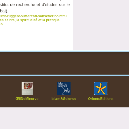
stitut de recherche et d’études sur le
bat).
nel/dr-ruggero-vimercati-sanseverino.html
des saints
,
la spiritualité et la pratique
en
A
ŒilDeMinerve
Islam&Science
OrientsEditions