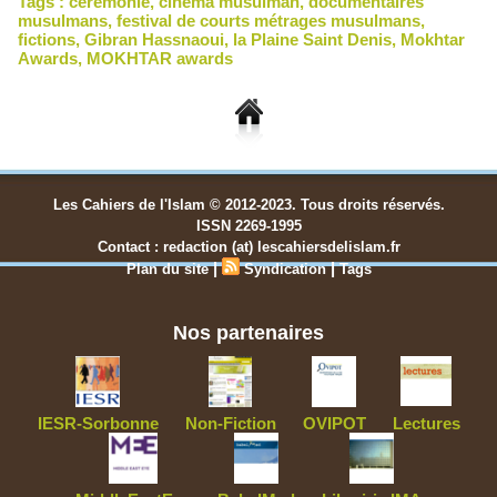
Tags :
cérémonie
,
cinéma musulman
,
documentaires
musulmans
,
festival de courts métrages musulmans
,
fictions
,
Gibran Hassnaoui
,
la Plaine Saint Denis
,
Mokhtar
Awards
,
MOKHTAR awards
Les Cahiers de l'Islam © 2012-2023. Tous droits réservés.
ISSN 2269-1995
Contact : redaction (at) lescahiersdelislam.fr
|
|
Plan du site
Syndication
Tags
Nos partenaires
IESR-Sorbonne
Non-Fiction
OVIPOT
Lectures