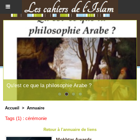
Qu'est ce que la philosophie Arabe ?
Accueil
>
Annuaire
Tags (1) : cérémonie
Retour à l'annuaire de liens
Mokhtar Awards