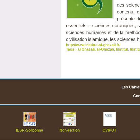
des scienc
contenu, d
présente d
essentiels – sciences coraniques, sc
sciences humaines et de la méthodol
civilisation islamique, les sciences 
http://www.institut-al-ghazali.fr/
Tags :
al Ghazali
,
al-Ghazali
,
Institut
,
Instit
Les Cahier
Cont
IESR-Sorbonne
Non-Fiction
OVIPOT