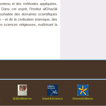
contenu et des méthodes appliquées,
ns cet esprit, l’Institut alGhazâli
ouhaitée des domaines scientifiques
– et de la civilisation islamique, des
s sciences religieuses, maîtrisant la
A
ŒilDeMinerve
Islam&Science
OrientsEditions