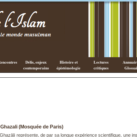
Existe-t-il
Les cahiers
une
de l'Islam
philosophie
Islamique ?
encontres
Défis, enjeux
Histoire et
Lectures
Annuaire
contemporains
épistémologie
critiques
Glossai
l Ghazali (Mosquée de Paris)
al-Ghazâli représente, de par sa longue expérience scientifique, une ins