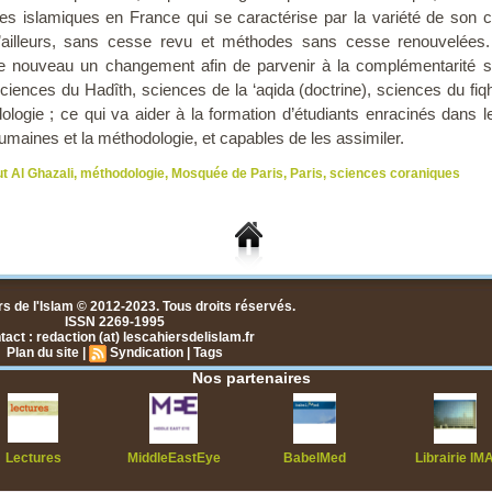
es islamiques en France qui se caractérise par la variété de son 
’ailleurs, sans cesse revu et méthodes sans cesse renouvelées. Da
e nouveau un changement afin de parvenir à la complémentarité s
iences du Hadîth, sciences de la ‘aqida (doctrine), sciences du fiqh 
ogie ; ce qui va aider à la formation d’étudiants enracinés dans le
humaines et la méthodologie, et capables de les assimiler.
ut Al Ghazali
,
méthodologie
,
Mosquée de Paris
,
Paris
,
sciences coraniques
s de l'Islam © 2012-2023. Tous droits réservés.
ISSN 2269-1995
act : redaction (at) lescahiersdelislam.fr
Plan du site
|
Syndication
|
Tags
Nos partenaires
Lectures
MiddleEastEye
BabelMed
Librairie IM