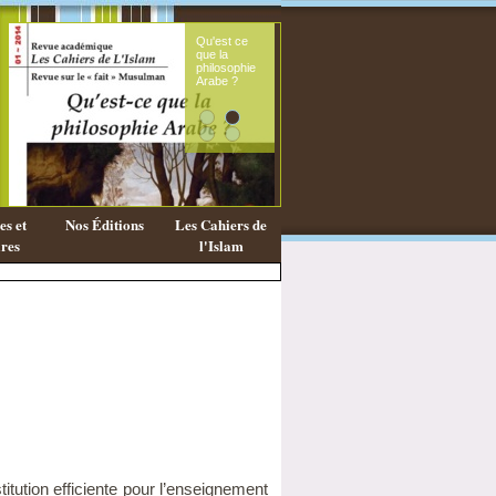
Qu'est ce
Le sou
que la
fémini
philosophie
mess
Arabe ?
coran
s et
Nos Éditions
Les Cahiers de
res
l'Islam
titution efficiente pour l’enseignement