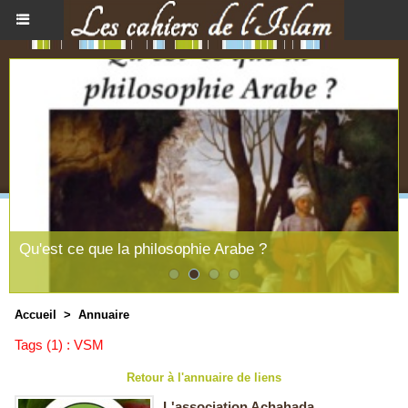
Qu'est ce que la philosophie Arabe ?
Accueil
>
Annuaire
Tags (1) : VSM
Retour à l'annuaire de liens
L'association Achahada