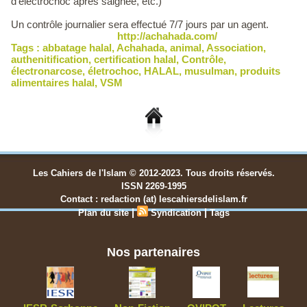
d’électrochoc après saignée, etc.)
Un contrôle journalier sera effectué 7/7 jours par un agent.
http://achahada.com/
Tags :
abbatage halal
,
Achahada
,
animal
,
Association
,
authenitification
,
certification halal
,
Contrôle
,
électronarcose
,
életrochoc
,
HALAL
,
musulman
,
produits
alimentaires halal
,
VSM
Les Cahiers de l'Islam © 2012-2023. Tous droits réservés.
ISSN 2269-1995
Contact : redaction (at) lescahiersdelislam.fr
|
|
Plan du site
Syndication
Tags
Nos partenaires