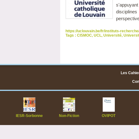
s'appuyant
discipline
perspectiv
https://uclouvain.be/fr/instituts-recherc
Tags :
CISMOC
,
UCL
,
Université
,
Universi
Les Cahier
Cont
IESR-Sorbonne
Non-Fiction
OVIPOT