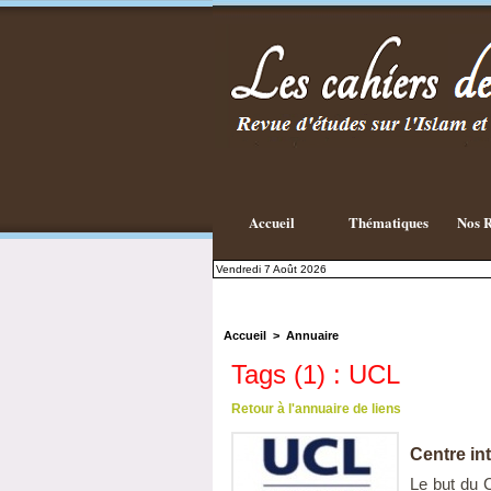
Accueil
Thématiques
Nos R
Vendredi 7 Août 2026
Accueil
>
Annuaire
Tags (1) : UCL
Retour à l'annuaire de liens
Centre in
Le but du 