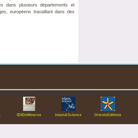
es dans plusieurs départements et
ges, européens travaillant dans des
A
ŒilDeMinerve
Islam&Science
OrientsEditions