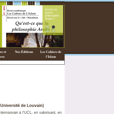
Qu'est ce
Le sou
que la
fémini
philosophie
mess
Arabe ?
coran
s et
Nos Éditions
Les Cahiers de
res
l'Islam
 Université de Louvain)
temporain à l'UCL, en valorisant, en