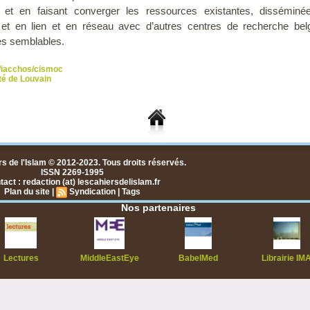
 et en faisant converger les ressources existantes, disséminé
s et en lien et en réseau avec d’autres centres de recherche bel
es semblables.
he/iacchos/cismoc
té de Louvain
s de l'Islam © 2012-2023. Tous droits réservés.
ISSN 2269-1995
act : redaction (at) lescahiersdelislam.fr
Plan du site
|
Syndication
|
Tags
Nos partenaires
Lectures
MiddleEastEye
BabelMed
Librairie IM