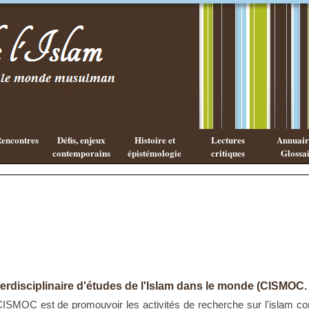
Existe-t-il
Les cahiers
une
de l'Islam
philosophie
Islamique ?
encontres
Défis, enjeux
Histoire et
Lectures
Annuaire
contemporains
épistémologie
critiques
Glossai
terdisciplinaire d'études de l'Islam dans le monde (CISMOC.
CISMOC est de promouvoir les activités de recherche sur l'islam con