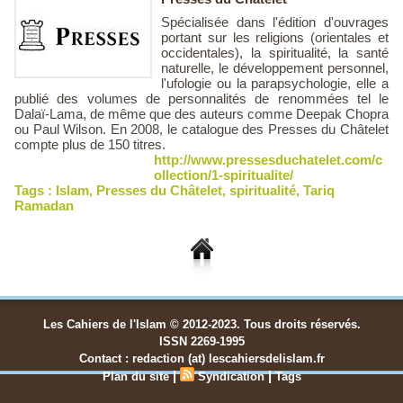
Spécialisée dans l'édition d'ouvrages
portant sur les religions (orientales et
occidentales), la spiritualité, la santé
naturelle, le développement personnel,
l'ufologie ou la parapsychologie, elle a
publié des volumes de personnalités de renommées tel le
Dalaï-Lama, de même que des auteurs comme Deepak Chopra
ou Paul Wilson. En 2008, le catalogue des Presses du Châtelet
compte plus de 150 titres.
http://www.pressesduchatelet.com/c
ollection/1-spiritualite/
Tags :
Islam
,
Presses du Châtelet
,
spiritualité
,
Tariq
Ramadan
Les Cahiers de l'Islam © 2012-2023. Tous droits réservés.
ISSN 2269-1995
Contact : redaction (at) lescahiersdelislam.fr
|
|
Plan du site
Syndication
Tags