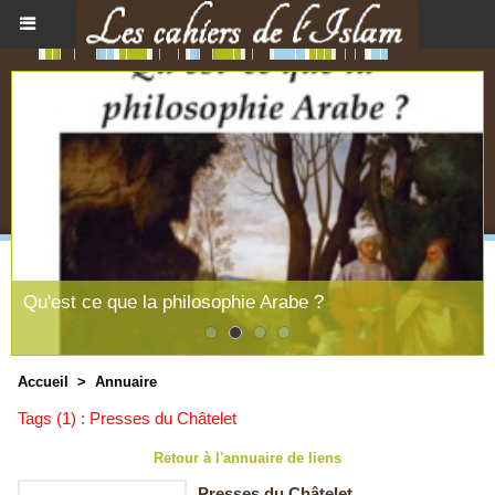
Qu'est ce que la philosophie Arabe ?
Accueil
>
Annuaire
Tags (1) : Presses du Châtelet
Retour à l'annuaire de liens
Presses du Châtelet