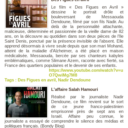
Le ﬁlm « Des Figues en Avril »
dessine le portrait drôle et
bouleversant de Messaouda
Dendoune, ﬁlmé par son ﬁls Nadir. Au
delà de la personnalité attachante,
malicieuse, déterminée et passionnée de la vieille dame de 82
ans, on la découvre au quotidien dans son deux pièces de l’Ile
Saint Denis, ponctué par la présence invisible de l’absent. Elle
apprend désormais à vivre seule depuis que son mari Mohand,
atteint de la maladie d’Alzheimer, a été placé en maison
médicalisée. Messaouda, bercée par ses chanteurs kabyles
emblématiques, comme Slimane Azem, raconte avec ﬁerté, sa
France des quartiers populaires et le devenir de ses enfants.
https://www.youtube.com/watch?v=u
O7QwiMg7M8
Tags :
Des Figues en avril
,
Nadir Dendoune
L'affaire Salah Hamouri
Réalisé par le journaliste Nadir
Dendoune, ce film revient sur le sort
de ce jeune franco-palestinien
emprisonné près de sept ans en
Israël. Affaire peu connue, le
journaliste a essayé de comprendre le silence des médias et
politiques français. (Bondy Blog)