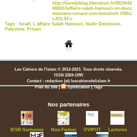
http://bondyblog.liberation.fr/2015042
60001/laffaire-salah-hamouri-un-docu
mentaire-retrace-son-histoire/#.V0BU
cJOLSCc
Tags :
Israël
,
L'affaire Salah Hamouri
,
Nadir Dendoune
,
Palestine
,
Prison
Les Cahiers de l'Islam © 2012-2023. Tous droits réservés.
ISSN 2269-1995
Contact : redaction (at) lescahiersdelislam.fr
|
|
Plan du site
Syndication
Tags
Nos partenaires
IESR-Sorbonne
Non-Fiction
OVIPOT
Lectures