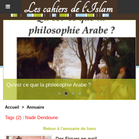
Qu'est ce que la philosophie Arabe ?
Accueil
>
Annuaire
Tags (2) : Nadir Dendoune
Retour à l'annuaire de liens
Des Figues en avril