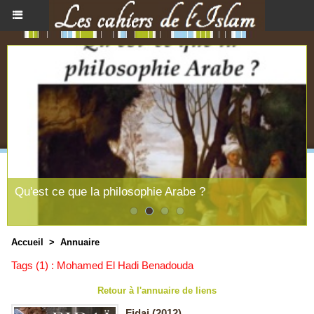
Qu'est ce que la philosophie Arabe ?
Accueil
>
Annuaire
Tags (1) : Mohamed El Hadi Benadouda
Retour à l'annuaire de liens
Fidai (2012)