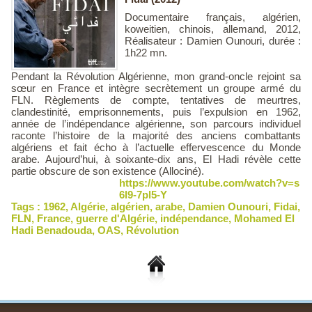
Documentaire français, algérien,
koweitien, chinois, allemand, 2012,
Réalisateur : Damien Ounouri, durée :
1h22 mn.
Pendant la Révolution Algérienne, mon grand-oncle rejoint sa
sœur en France et intègre secrètement un groupe armé du
FLN. Règlements de compte, tentatives de meurtres,
clandestinité, emprisonnements, puis l’expulsion en 1962,
année de l’indépendance algérienne, son parcours individuel
raconte l’histoire de la majorité des anciens combattants
algériens et fait écho à l’actuelle effervescence du Monde
arabe. Aujourd’hui, à soixante-dix ans, El Hadi révèle cette
partie obscure de son existence (Allociné).
https://www.youtube.com/watch?v=s
6l9-7pl5-Y
Tags :
1962
,
Algérie
,
algérien
,
arabe
,
Damien Ounouri
,
Fidai
,
FLN
,
France
,
guerre d'Algérie
,
indépendance
,
Mohamed El
Hadi Benadouda
,
OAS
,
Révolution