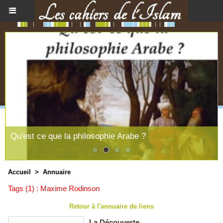
Qu'est ce que la philosophie Arabe ?
Accueil
>
Annuaire
Tags (1) : Maxime Rodinson
Retour à l'annuaire de liens
La Découverte