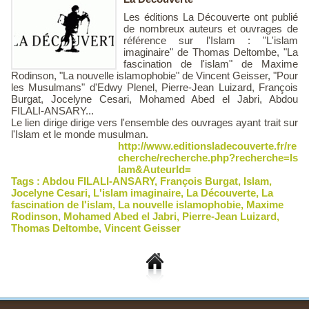
Les éditions La Découverte ont publié
de nombreux auteurs et ouvrages de
référence sur l'Islam : "L'islam
imaginaire" de Thomas Deltombe, "La
fascination de l'islam" de Maxime
Rodinson, "La nouvelle islamophobie" de Vincent Geisser, "Pour
les Musulmans" d'Edwy Plenel, Pierre-Jean Luizard, François
Burgat, Jocelyne Cesari, Mohamed Abed el Jabri, Abdou
FILALI-ANSARY...
Le lien dirige dirige vers l'ensemble des ouvrages ayant trait sur
l'Islam et le monde musulman.
http://www.editionsladecouverte.fr/re
cherche/recherche.php?recherche=Is
lam&AuteurId=
Tags :
Abdou FILALI-ANSARY
,
François Burgat
,
Islam
,
Jocelyne Cesari
,
L'islam imaginaire
,
La Découverte
,
La
fascination de l'islam
,
La nouvelle islamophobie
,
Maxime
Rodinson
,
Mohamed Abed el Jabri
,
Pierre-Jean Luizard
,
Thomas Deltombe
,
Vincent Geisser