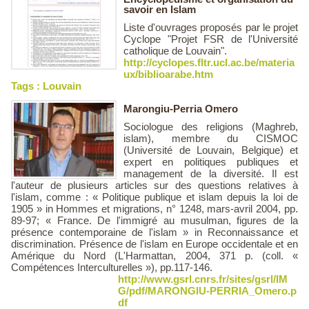
savoir en Islam
Liste d'ouvrages proposés par le projet
Cyclope "Projet FSR de l'Université
catholique de Louvain".
http://cyclopes.fltr.ucl.ac.be/materia
ux/biblioarabe.htm
Tags :
Louvain
Marongiu-Perria Omero
Sociologue des religions (Maghreb,
islam), membre du CISMOC
(Université de Louvain, Belgique) et
expert en politiques publiques et
management de la diversité. Il est
l'auteur de plusieurs articles sur des questions relatives à
l'islam, comme : « Politique publique et islam depuis la loi de
1905 » in Hommes et migrations, n° 1248, mars-avril 2004, pp.
89-97; « France. De l'immigré au musulman, figures de la
présence contemporaine de l'islam » in Reconnaissance et
discrimination. Présence de l'islam en Europe occidentale et en
Amérique du Nord (L'Harmattan, 2004, 371 p. (coll. «
Compétences Interculturelles »), pp.117-146.
http://www.gsrl.cnrs.fr/sites/gsrl/IM
G/pdf/MARONGIU-PERRIA_Omero.p
df