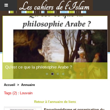
Qu'est ce que la philosophie Arabe ?
Accueil
>
Annuaire
Tags (2) : Louvain
Retour à l'annuaire de liens
Encyclopédisme et organisation du