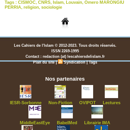
Tags :
CISMOC
,
CNRS
,
Islam
,
Louvain
,
Omero MARONGIU
PERRIA
,
religion
,
sociologie
Les Cahiers de l'Islam © 2012-2023. Tous droits réservés.
ISSN 2269-1995
Contact : redaction (at) lescahiersdelislam.fr
|
|
Plan du site
Syndication
Tags
Nos partenaires
IESR-Sorbonne
Non-Fiction
OVIPOT
Lectures
MiddleEastEye
BabelMed
Librairie IMA