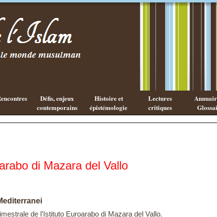
Existe-t-il
Les cahiers
une
de l'Islam
philosophie
Islamique ?
encontres
Défis, enjeux
Histoire et
Lectures
Annuaire
contemporains
épistémologie
critiques
Glossai
oarabo di Mazara del Vallo
Mediterranei
imestrale de l'Istituto Euroarabo di Mazara del Vallo.