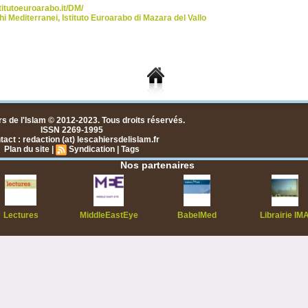
titutoeuroarabo.it/DM/
hi Mediterranei
,
Istituto Euroarabo di Mazara del Vallo
s de l'Islam © 2012-2023. Tous droits réservés.
ISSN 2269-1995
act : redaction (at) lescahiersdelislam.fr
Plan du site
|
Syndication
|
Tags
Nos partenaires
Lectures
MiddleEastEye
BabelMed
Librairie IM