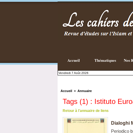
Accueil
Thématiques
Nos R
Vendredi 7 Août 2026
Accueil
>
Annuaire
Tags (1) : Istituto Eur
Retour à l'annuaire de liens
Dialoghi 
Periodico b