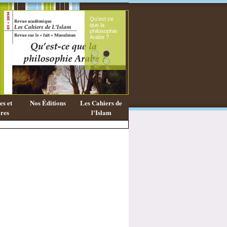
Qu'est ce
Le sou
que la
fémini
philosophie
mess
Arabe ?
coran
s et
Nos Éditions
Les Cahiers de
res
l'Islam