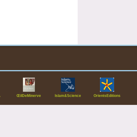
A
ŒilDeMinerve
Islam&Science
OrientsEditions