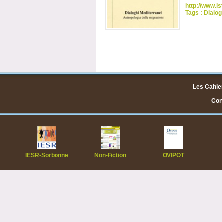
http://www.is
Tags :
Dialog
Les Cahier
Cont
IESR-Sorbonne
Non-Fiction
OVIPOT