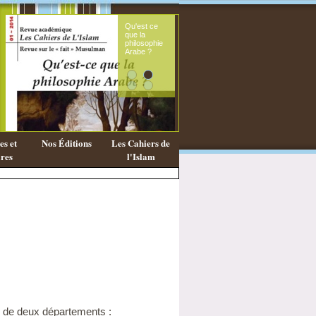
Qu'est ce
Le sou
que la
fémini
philosophie
mess
Arabe ?
coran
s et
Nos Éditions
Les Cahiers de
res
l'Islam
é de deux départements :