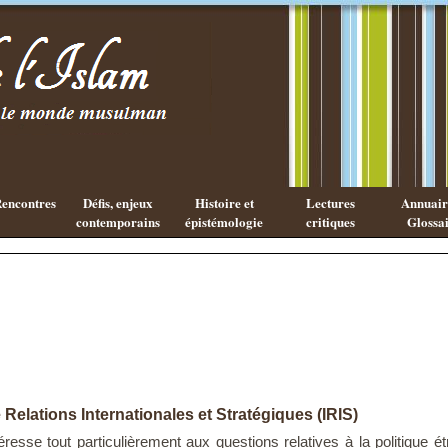
Existe-t-il
Les cahiers
une
de l'Islam
philosophie
Islamique ?
encontres
Défis, enjeux
Histoire et
Lectures
Annuaire
contemporains
épistémologie
critiques
Glossai
e Relations Internationales et Stratégiques (IRIS)
téresse tout particulièrement aux questions relatives à la politique étr