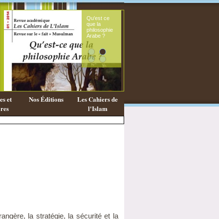
Qu'est ce
Le sou
que la
fémini
philosophie
mess
Arabe ?
coran
s et
Nos Éditions
Les Cahiers de
res
l'Islam
angère, la stratégie, la sécurité et la