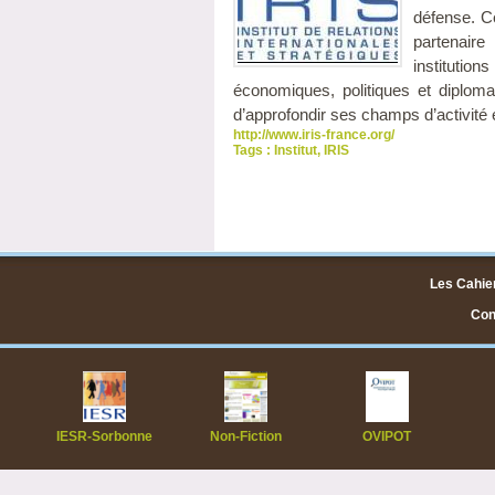
défense. Ce
partenaire
institutio
économiques, politiques et diplomat
d’approfondir ses champs d’activité et
http://www.iris-france.org/
Tags :
Institut
,
IRIS
Les Cahier
Cont
IESR-Sorbonne
Non-Fiction
OVIPOT