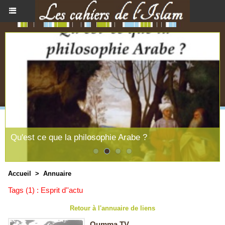
Qu'est ce que la philosophie Arabe ?
Accueil
>
Annuaire
Tags (1) : Esprit d''actu
Retour à l'annuaire de liens
Oumma TV