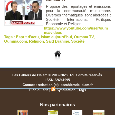
Propose des reportages et émissions
pour la communauté musulmane.
Diverses thématiques sont abordées :
Société, International, Politique,
Économie et Religion.
https://www.youtube.com/user/oum
ma/videos
Tags :
Esprit d'actu
,
Islam aujourd'hui
,
Oumma TV
,
Oumma.com
,
Religion
,
Saïd Branine
,
Société
Les Cahiers de l'Islam © 2012-2023. Tous droits réservés.
ISSN 2269-1995
Contact : redaction (at) lescahiersdelislam.fr
|
|
Plan du site
Syndication
Tags
Nos partenaires