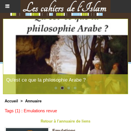
Qu'est ce que la philosophie Arabe ?
Accueil
>
Annuaire
Tags (1) : Emulations revue
Retour à l'annuaire de liens
Emulations