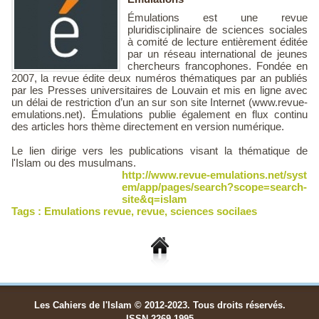
Émulations est une revue
pluridisciplinaire de sciences sociales
à comité de lecture entièrement éditée
par un réseau international de jeunes
chercheurs francophones. Fondée en
2007, la revue édite deux numéros thématiques par an publiés
par les Presses universitaires de Louvain et mis en ligne avec
un délai de restriction d’un an sur son site Internet (www.revue-
emulations.net). Émulations publie également en flux continu
des articles hors thème directement en version numérique.
Le lien dirige vers les publications visant la thématique de
l'Islam ou des musulmans.
http://www.revue-emulations.net/syst
em/app/pages/search?scope=search-
site&q=islam
Tags :
Emulations revue
,
revue
,
sciences socilaes
Les Cahiers de l'Islam © 2012-2023. Tous droits réservés.
ISSN 2269-1995