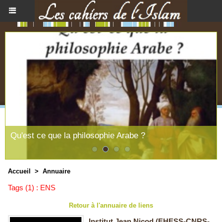
Qu'est ce que la philosophie Arabe ?
Accueil
>
Annuaire
Tags (1) : ENS
Retour à l'annuaire de liens
Institut Jean Nicod (EHESS-CNRS-