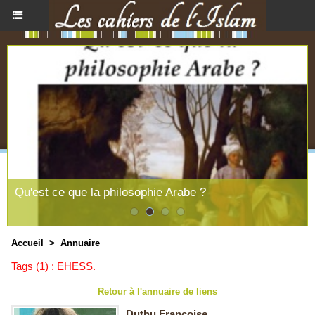
Qu'est ce que la philosophie Arabe ?
Accueil
>
Annuaire
Tags (1) : EHESS.
Retour à l'annuaire de liens
Duthu Françoise