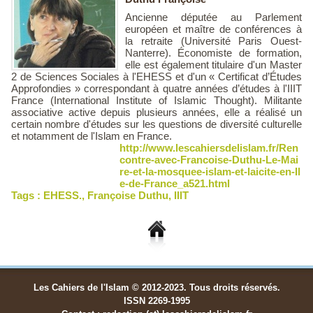
Ancienne députée au Parlement
européen et maître de conférences à
la retraite (Université Paris Ouest-
Nanterre). Économiste de formation,
elle est également titulaire d'un Master
2 de Sciences Sociales à l'EHESS et d'un « Certificat d’Études
Approfondies » correspondant à quatre années d’études à l'IIIT
France (International Institute of Islamic Thought). Militante
associative active depuis plusieurs années, elle a réalisé un
certain nombre d'études sur les questions de diversité culturelle
et notamment de l'Islam en France.
http://www.lescahiersdelislam.fr/Ren
contre-avec-Francoise-Duthu-Le-Mai
re-et-la-mosquee-islam-et-laicite-en-Il
e-de-France_a521.html
Tags :
EHESS.
,
Françoise Duthu
,
IIIT
Les Cahiers de l'Islam © 2012-2023. Tous droits réservés.
ISSN 2269-1995