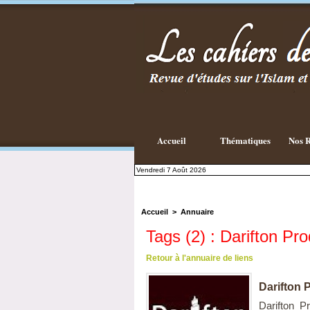
Existe-t-il
une
philosophie
Islamique ?
Accueil
Thématiques
Nos R
Vendredi 7 Août 2026
Accueil
>
Annuaire
Tags (2) : Darifton Pro
Retour à l'annuaire de liens
Darifton 
Darifton P