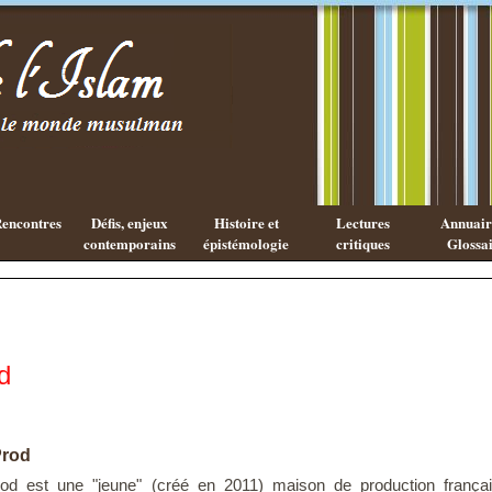
Les cahiers
Qu'est ce
de l'Islam
que la
philosophie
Arabe ?
encontres
Défis, enjeux
Histoire et
Lectures
Annuaire
contemporains
épistémologie
critiques
Glossai
d
Prod
rod est une "jeune" (créé en 2011) maison de production frança