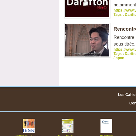
notamment 
https://www
Tags :
Darift
Rencontr
Rencontre 
sous titrée.
https://www
Tags :
Darift
Japon
Les Cahier
Cont