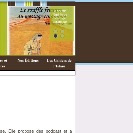
Le souffle
Existe-
féminin du
une
message
philos
coranique
Islami
s et
Nos Éditions
Les Cahiers de
res
l'Islam
ise. Elle propose des podcast et a