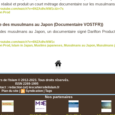
réalisé et produit un court métrage documentaire sur les musulmans
.youtube.com/watch?v=6NZAdhcNW1c&t=7s
on Prod
e des musulmans au Japon (Documentaire VOSTFR))
des musulmans au Japon, un documentaire signé Darifton Productio
.youtube.com/watch?v=6NZAdhcNW1c
on Prod
,
Islam in Japan
,
Muslims japaneses
,
Musulmans au Japon
,
Musulmans j
s de l'Islam © 2012-2023. Tous droits réservés.
ISSN 2269-1995
act : redaction (at) lescahiersdelislam.fr
Plan du site
|
Syndication
|
Tags
Nos partenaires