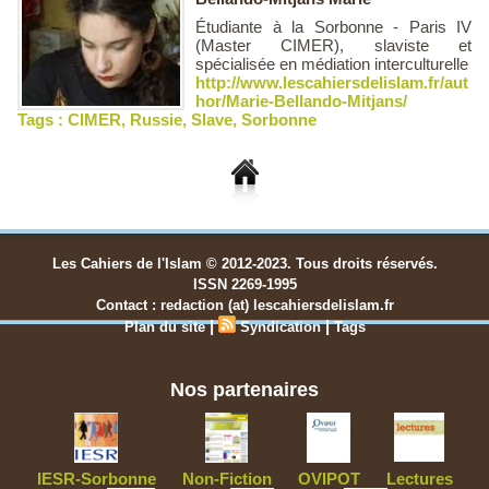
Étudiante à la Sorbonne - Paris IV
(Master CIMER), slaviste et
spécialisée en médiation interculturelle
http://www.lescahiersdelislam.fr/aut
hor/Marie-Bellando-Mitjans/
Tags :
CIMER
,
Russie
,
Slave
,
Sorbonne
Les Cahiers de l'Islam © 2012-2023. Tous droits réservés.
ISSN 2269-1995
Contact : redaction (at) lescahiersdelislam.fr
|
|
Plan du site
Syndication
Tags
Nos partenaires
IESR-Sorbonne
Non-Fiction
OVIPOT
Lectures