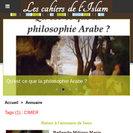
Qu'est ce que la philosophie Arabe ?
Accueil
>
Annuaire
Tags (1) : CIMER
Retour à l'annuaire de liens
Bellando-Mitjans Marie