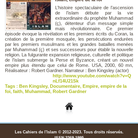
L’histoire spectaculaire de l’ascension
de l’islam débute par la vie
extraordinaire du prophète Muhammad
(ç), détenteur d’un message simple
mais révolutionnaire. Ce premier
épisode évoque la révélation et les premiers écrits du Coran, la
création de la première mosquée, les persécutions endurées
par les premiers musulmans et les grandes batailles menées
par Muhammad (ç) et ses successeurs pour établir la nouvelle
religion. La fulgurante expansion religieuse, culturelle et politique
de l’islam submerge la Perse et Byzance, créant un nouvel
empire plus étendu que celui de Rome. USA, 2000, 60 mn,
Réalisateur : Robert Gardner. Narrateur : Ben Kingsley (actor)
http://www.youtube.com/watch?v=Q
nLf14U21Sk
Tags :
Ben Kingsley
,
Documentaire
,
Empire
,
empire de la
foi
,
faith
,
Muhammad
,
Robert Gardner
Les Cahiers de l'Islam © 2012-2023. Tous droits réservés.
ISSN 2269-1995