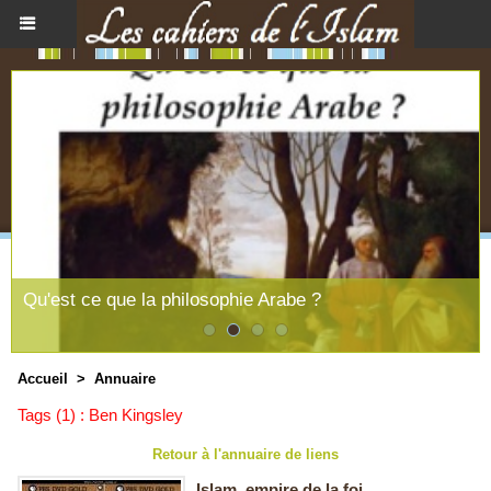
Qu'est ce que la philosophie Arabe ?
Accueil
>
Annuaire
Tags (1) : Ben Kingsley
Retour à l'annuaire de liens
Islam, empire de la foi