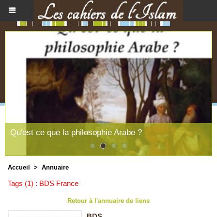
Qu'est ce que la philosophie Arabe ?
Accueil
>
Annuaire
Tags (1) : BDS France
Retour à l'annuaire de liens
BDS