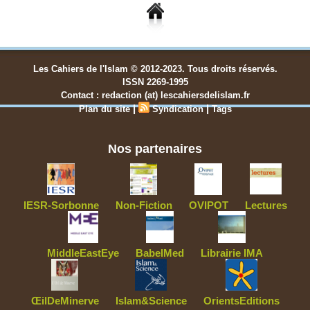
Les Cahiers de l'Islam © 2012-2023. Tous droits réservés.
ISSN 2269-1995
Contact : redaction (at) lescahiersdelislam.fr
|
|
Plan du site
Syndication
Tags
Nos partenaires
IESR-Sorbonne
Non-Fiction
OVIPOT
Lectures
MiddleEastEye
BabelMed
Librairie IMA
ŒilDeMinerve
Islam&Science
OrientsEditions