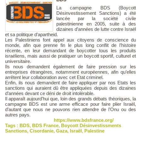
La campagne BDS (Boycott
Désinvestissement Sanctions) a été
lancée par la société civile
palestinienne en 2005, suite à des
dizaines d’années de lutte contre Israël
et sa politique d’apartheid.
Les Palestiniens font appel aux citoyens de conscience du
monde, afin que prenne fin le plus long conflit de l’histoire
récente, en leur demandant de boycotter tous les produits
israéliens, mais aussi de pratiquer un boycott sportif, culturel et
universitaire.
Ils nous demandent également de faire pression sur les
entreprises étrangères, notamment européennes, afin qu’elles
arrêtent leur collaboration avec cet Etat criminel.
Enfin, ils nous demandent de faire appliquer par nos Etats les
sanctions qui auraient dû être appliquées depuis des dizaines
d’années devant ce déni de droit intolérable.
Il apparaît aujourd’hui que, loin des grands débats théoriques, la
campagne BDS est une arme efficace pour faire plier Israël,
d’autant que nous ne pouvons rien attendre de l’Onu ou des
autres pays.
https://www.bdsfrance.org/
Tags :
BDS
,
BDS France
,
Boycott Désinvestissments
Sanctions
,
Cisordanie
,
Gaza
,
Israël
,
Palestine