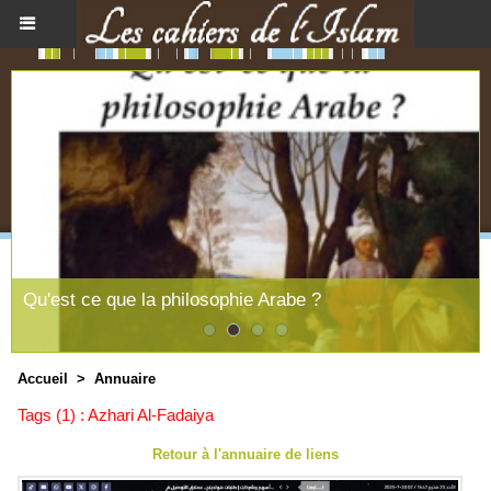
Qu'est ce que la philosophie Arabe ?
Accueil
>
Annuaire
Tags (1) : Azhari Al-Fadaiya
Retour à l'annuaire de liens