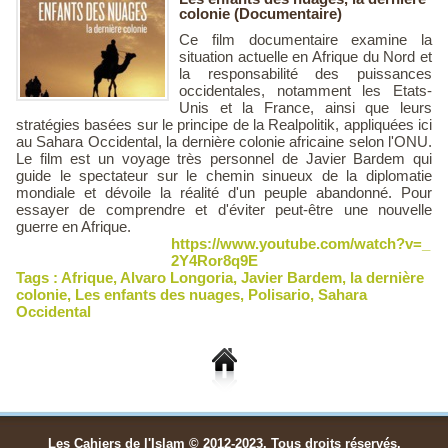
colonie (Documentaire)
Ce film documentaire examine la
situation actuelle en Afrique du Nord et
la responsabilité des puissances
occidentales, notamment les Etats-
Unis et la France, ainsi que leurs
stratégies basées sur le principe de la Realpolitik, appliquées ici
au Sahara Occidental, la dernière colonie africaine selon l'ONU.
Le film est un voyage très personnel de Javier Bardem qui
guide le spectateur sur le chemin sinueux de la diplomatie
mondiale et dévoile la réalité d'un peuple abandonné. Pour
essayer de comprendre et d'éviter peut-être une nouvelle
guerre en Afrique.
https://www.youtube.com/watch?v=_
2Y4Ror8q9E
Tags :
Afrique
,
Alvaro Longoria
,
Javier Bardem
,
la dernière
colonie
,
Les enfants des nuages
,
Polisario
,
Sahara
Occidental
Les Cahiers de l'Islam © 2012-2023. Tous droits réservés.