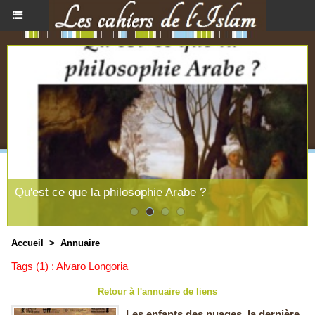
Qu'est ce que la philosophie Arabe ?
Accueil
>
Annuaire
Tags (1) : Alvaro Longoria
Retour à l'annuaire de liens
Les enfants des nuages, la dernière