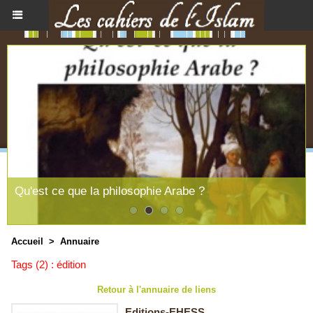
Qu'est ce que la philosophie Arabe ?
Accueil
>
Annuaire
Tags (2) : édition
Retour à l'annuaire de liens
Editions-EHESS