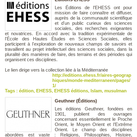
Les Éditions de l’EHESS ont pour
mission de faire connaître et diffuser,
auprès de la communauté scientifique
et d'un public curieux des sciences
sociales, des recherches exigeantes
et novatrices. En accord avec la tradition expérimentale de
l'École des Hautes Études en Sciences Sociales, elles
participent à l'exploration de nouveaux champs de savoirs et
travaillent au projet intellectuel des sciences sociales, dans la
pluralité des manières de faire, des terrains et des périodes qui
organisent ces disciplines.
Le lien dirige vers la collection liée à la Méditerranée
http://editions.ehess.fr/aires-geograp
hiques/monde-mediterraneen/pages/
1/
Tags :
édition
,
EHESS
,
EHESS éditions
,
Islam
,
musulman
Geuthner (Éditions)
Les éditions Geuthner, fondées en
1901, publient des ouvrages
concernant essentiellement le Proche
Orient, le Moyen Orient et l’Extrême
Orient. Le champ des disciplines
abordées est vaste : Religions, Philosophies, Histoire,