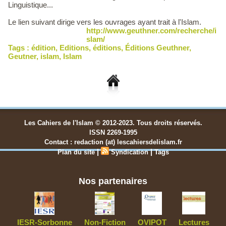
Linguistique...
Le lien suivant dirige vers les ouvrages ayant trait à l'Islam.
http://www.geuthner.com/recherche/i
slam/
Tags :
édition
,
Editions
,
éditions
,
Éditions Geuthner
,
Geutner
,
islam
,
Islam
Les Cahiers de l'Islam © 2012-2023. Tous droits réservés.
ISSN 2269-1995
Contact : redaction (at) lescahiersdelislam.fr
|
|
Plan du site
Syndication
Tags
Nos partenaires
IESR-Sorbonne
Non-Fiction
OVIPOT
Lectures