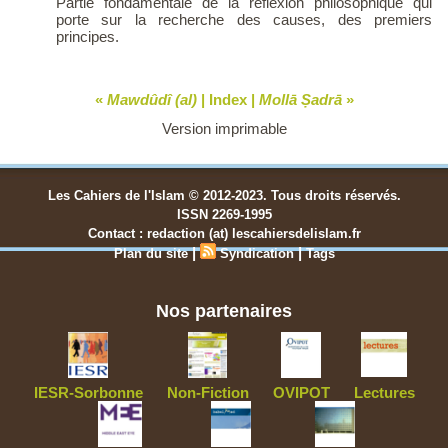
Partie fondamentale de la réflexion philosophique qui
porte sur la recherche des causes, des premiers
principes.
«
Mawdûdî (al)
|
Index
|
Mollā Ṣadrā
»
Version imprimable
Les Cahiers de l'Islam © 2012-2023. Tous droits réservés.
ISSN 2269-1995
Contact : redaction (at) lescahiersdelislam.fr
|
|
Plan du site
Syndication
Tags
Nos partenaires
IESR-Sorbonne
Non-Fiction
OVIPOT
Lectures